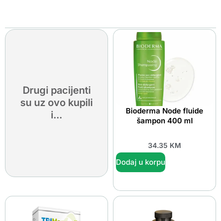
Drugi pacijenti
su uz ovo kupili
Bioderma Node fluide
i...
šampon 400 ml
34.35
KM
Dodaj u korpu