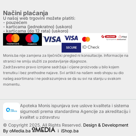
Načini plaćanja
U našoj web trgovini možete platiti:
- pouzećem
- karticama (jednokratno) (uskoro)
- karticama (do 12 rata) (uskoro)
Monis.ba nije zamjena za liječnički pregled ni konsultacije. Informacije na
stranici ne smiju služiti za postavljanje dijagnoze.
Zadržavamo pravo izmjene sadržaja i cijene proizvoda u bilo kojem
trenutku i bez prethodne najave. Svi artikli na našem web shopu su dio
našeg asortimana i ne podrazumjeva se da su svi na stanju u svakom
momentu.
Apoteka Monis ispunjava sve uslove kvaliteta i sistema
sigurnosti prema standardima Agencije za akreditaciju i
kvalitet u zdravstvu
© Copyright 2025. All Rights Reserved.
Design & Development
By oMedia.ba
i
iShop.ba