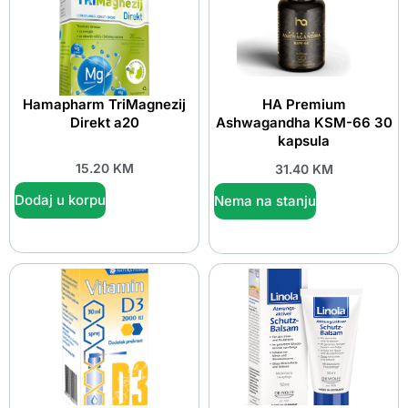
Hamapharm TriMagnezij
HA Premium
Direkt a20
Ashwagandha KSM-66 30
kapsula
15.20
KM
31.40
KM
Dodaj u korpu
Nema na stanju