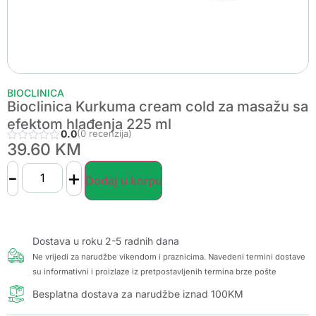
BIOCLINICA
Bioclinica Kurkuma cream cold za masažu sa
efektom hlađenja 225 ml
0.0
(0 recenzija)
39.60
KM
-
+
Dodaj u korpu
Dostava u roku 2-5 radnih dana
Ne vrijedi za narudžbe vikendom i praznicima. Navedeni termini dostave
su informativni i proizlaze iz pretpostavljenih termina brze pošte
Besplatna dostava za narudžbe iznad 100KM