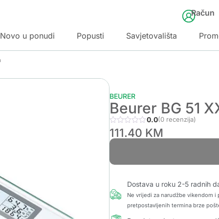
Račun
Novo u ponudi
Popusti
Savjetovališta
Prom
a
BEURER
Beurer BG 51 X
0.0
(0 recenzija)
111.40
KM
Dostava u roku 2-5 radnih d
Ne vrijedi za narudžbe vikendom i p
pretpostavljenih termina brze pošt