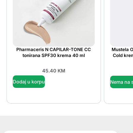
Pharmaceris N CAPILAR-TONE CC
Mustela O
tonirana SPF30 krema 40 ml
Cold kre
45.40
KM
Dodaj u korpu
Nema na s