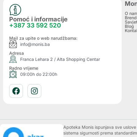
Mon
O na
Brend
Pomoć i informacije
Savje
+387 33 592 520
Blog
Konta
Mail za upite o web narudžbama:
info@monis.ba
Adresa
Franca Lehara 2 / Alta Shopping Centar
Radno vrijeme
09:00h do 22:00h
Apoteka Monis ispunjava sve uslove k
sistema sigurnosti prema standardim