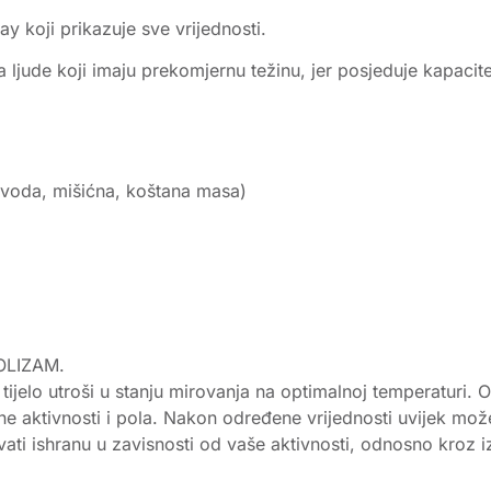
y koji prikazuje sve vrijednosti.
a ljude koji imaju prekomjernu težinu, jer posjeduje kapaci
, voda, mišićna, koštana masa)
OLIZAM.
 tijelo utroši u stanju mirovanja na optimalnoj temperaturi.
aktivnosti i pola. Nakon određene vrijednosti uvijek možete
ati ishranu u zavisnosti od vaše aktivnosti, odnosno kroz i