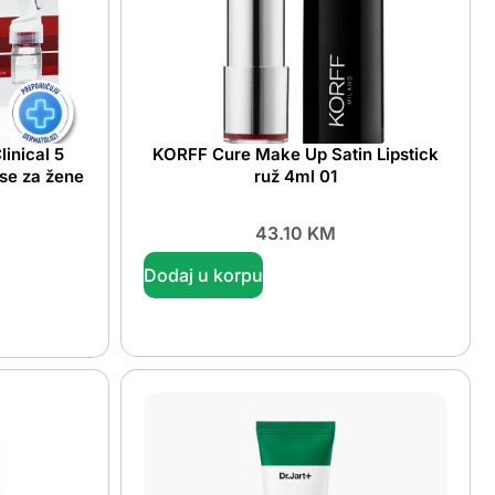
inical 5
KORFF Cure Make Up Satin Lipstick
ose za žene
ruž 4ml 01
43.10
KM
Dodaj u korpu