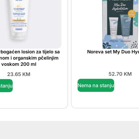
bogaćen losion za tijelo sa
Noreva set My Duo Hyd
mom i organskim pčelinjim
voskom 200 ml
52.70
KM
23.65
KM
Nema na stanju
tanju