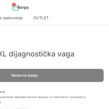
0
o pakovanja
OUTLET
XL dijagnostička vaga
Nema na stanju
ana
raznicima. Navedeni termini dostave su informativni i proizlaze iz
e