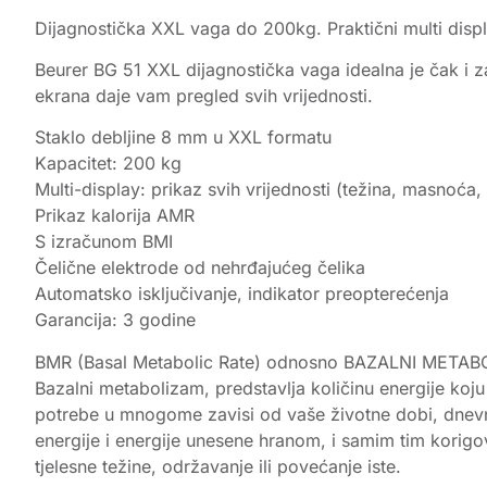
Dijagnostička XXL vaga do 200kg. Praktični multi displa
Beurer BG 51 XXL dijagnostička vaga idealna je čak i z
ekrana daje vam pregled svih vrijednosti.
Staklo debljine 8 mm u XXL formatu
Kapacitet: 200 kg
Multi-display: prikaz svih vrijednosti (težina, masnoća
Prikaz kalorija AMR
S izračunom BMI
Čelične elektrode od nehrđajućeg čelika
Automatsko isključivanje, indikator preopterećenja
Garancija: 3 godine
BMR (Basal Metabolic Rate) odnosno BAZALNI METAB
Bazalni metabolizam, predstavlja količinu energije koju
potrebe u mnogome zavisi od vaše životne dobi, dnevne 
energije i energije unesene hranom, i samim tim korigov
tjelesne težine, održavanje ili povećanje iste.