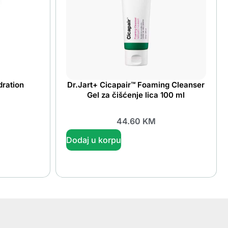
ration
Dr.Jart+ Cicapair™ Foaming Cleanser
Gel za čišćenje lica 100 ml
44.60
KM
Dodaj u korpu