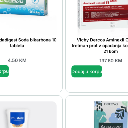
dadigest Soda bikarbona 10
Vichy Dercos Aminexil Cl
tableta
tretman protiv opadanja k
21 kom
4.50
KM
137.60
KM
orpu
Dodaj u korpu