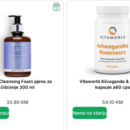
 Cleansing Foam pjena za
Vitaworld Ašvaganda & 
čišćenje 300 ml
kapsule a60 cps
33.80
KM
54.10
KM
orpu
Nema na stanju