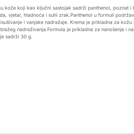
kože koji kao ključni sastojak sadrži panthenol, poznat i 
da, vjetar, hladnoća i suhi zrak.Panthenol u formuli podrž
na isušivanje i vanjske nadražaje. Krema je prikladna za kož
blažeg nadraživanja.Formula je prikladna za nanošenje i na
je sadrži 30 g.