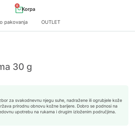
0
o pakovanja
OUTLET
ma 30 g
zbor za svakodnevnu njegu suhe, nadražene ili ogrubjele kože
održava prirodnu obnovu kožne barijere. Dobro se podnosi na
a redovnu upotrebu na rukama i drugim izloženim područjima.