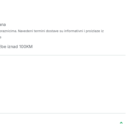
ana
raznicima. Navedeni termini dostave su informativni i proizlaze iz
e
džbe iznad 100KM