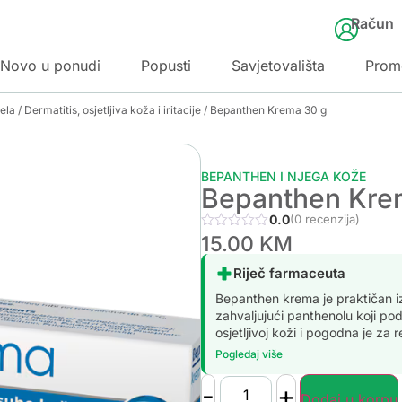
Račun
Novo u ponudi
Popusti
Savjetovališta
Prom
jela
/
Dermatitis, osjetljiva koža i iritacije
/ Bepanthen Krema 30 g
BEPANTHEN I NJEGA KOŽE
Bepanthen Kre
0.0
(0 recenzija)
15.00
KM
Riječ farmaceuta
Bepanthen krema je praktičan i
zahvaljujući panthenolu koji p
osjetljivoj koži i pogodna je z
Pogledaj više
-
+
Dodaj u korpu