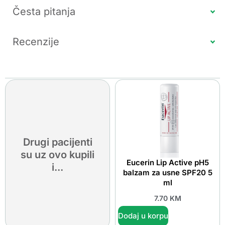
Česta pitanja
Recenzije
Drugi pacijenti
su uz ovo kupili
Eucerin Lip Active pH5
i...
balzam za usne SPF20 5
ml
7.70
KM
Dodaj u korpu