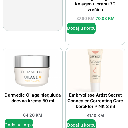
kolagen u prahu 30
vrećica
87.60
KM
70.08
KM
Dodaj u korpu
Dermedic Oilage njegujuća
Embryolisse Artist Secret
dnevna krema 50 ml
Concealer Correcting Care
korektor PINK 8 ml
64.20
KM
41.10
KM
Dodaj u korpu
Dodaj u korpu