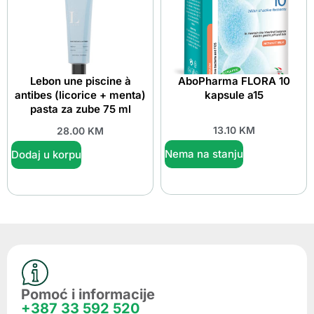
Lebon une piscine à
AboPharma FLORA 10
antibes (licorice + menta)
kapsule a15
pasta za zube 75 ml
13.10
KM
28.00
KM
Nema na stanju
Dodaj u korpu
Pomoć i informacije
+387 33 592 520