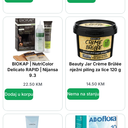
BIOKAP | NutriColor
Beauty Jar Crème Brûlée
Delicato RAPID | Nijansa
nježni piling za lice 120 g
9.3
14.50
KM
22.50
KM
Nema na stanju
Dodaj u korpu