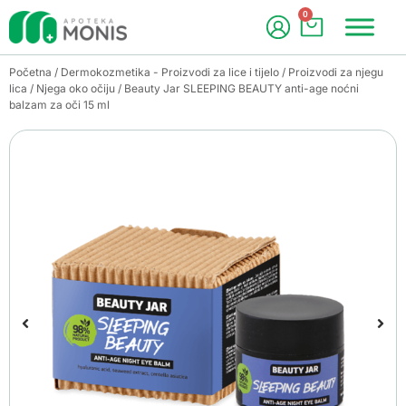
0
Početna
/
Dermokozmetika - Proizvodi za lice i tijelo
/
Proizvodi za njegu
lica
/
Njega oko očiju
/ Beauty Jar SLEEPING BEAUTY anti-age noćni
balzam za oči 15 ml