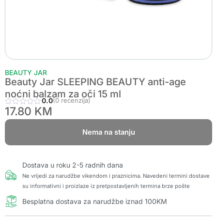
BEAUTY JAR
Beauty Jar SLEEPING BEAUTY anti-age
noćni balzam za oči 15 ml
0.0
(0 recenzija)
17.80
KM
Nema na stanju
Dostava u roku 2-5 radnih dana
Ne vrijedi za narudžbe vikendom i praznicima. Navedeni termini dostave
su informativni i proizlaze iz pretpostavljenih termina brze pošte
Besplatna dostava za narudžbe iznad 100KM