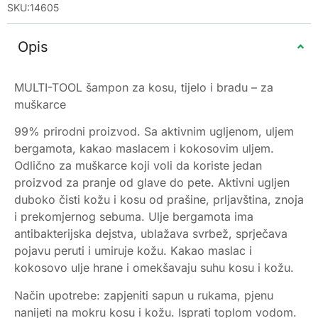
SKU:14605
Opis
MULTI-TOOL šampon za kosu, tijelo i bradu – za
muškarce
99% prirodni proizvod. Sa aktivnim ugljenom, uljem
bergamota, kakao maslacem i kokosovim uljem.
Odlično za muškarce koji voli da koriste jedan
proizvod za pranje od glave do pete. Aktivni ugljen
duboko čisti kožu i kosu od prašine, prljavština, znoja
i prekomjernog sebuma. Ulje bergamota ima
antibakterijska dejstva, ublažava svrbež, sprječava
pojavu peruti i umiruje kožu. Kakao maslac i
kokosovo ulje hrane i omekšavaju suhu kosu i kožu.
Način upotrebe: zapjeniti sapun u rukama, pjenu
nanijeti na mokru kosu i kožu. Isprati toplom vodom.