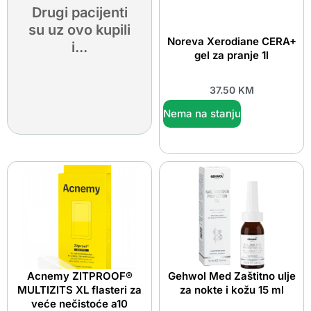
Drugi pacijenti
su uz ovo kupili
Noreva Xerodiane CERA+
i...
gel za pranje 1l
37.50
KM
Nema na stanju
Acnemy ZITPROOF®
Gehwol Med Zaštitno ulje
MULTIZITS XL flasteri za
za nokte i kožu 15 ml
veće nečistoće a10