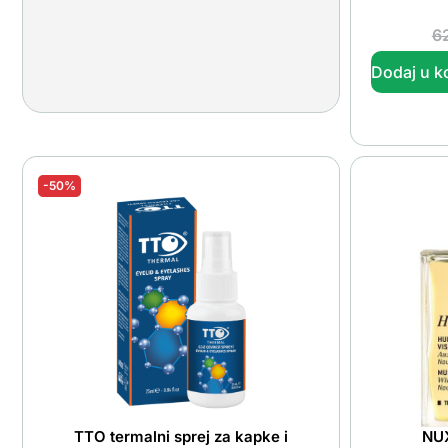
6
Dodaj u k
-50%
TTO termalni sprej za kapke i
NUX