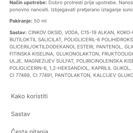
Način upotrebe:
Dobro protresti prije upotrebe. Nanosi
ponovno nanositi. Izbjegavati pretjerano izlaganje sunc
Pakiranje:
50 ml
Sastav:
CINKOV OKSID, VODA, C15-19 ALKAN, KOKO-
BUTILOKTIL SALICILAT, POLIGLICERIL-6 POLIHIDRO
GLICERIL/OKTILDODEKANOL ESTERI, PANTENOL, G
FITINSKA KISELINA, GLUKONOLAKTON, FRUKTOOLIGOS
ULJE, MAGNEZIJEV SULFAT, POLIRICINOLEINSKA KIS
POLIGLICERIN-6, 1,2-HEKSANDIOL, KAPRILIL GLIKOL
CI 77499, CI 77491, PANTOLAKTON, KALCIJEV GLUK
Kako koristiti
Sastav
Česta pitanja