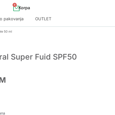
0
o pakovanja
OUTLET
le 50 ml
al Super Fuid SPF50
M
ana