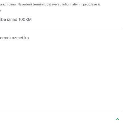
raznicima. Navedeni termini dostave su informativni i proizlaze iz
e
džbe iznad 100KM
dermokozmetika