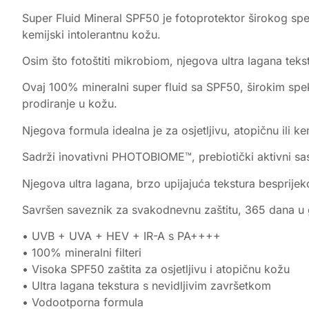
Super Fluid Mineral SPF50 je fotoprotektor širokog spek
kemijski intolerantnu kožu.
Osim što fotoštiti mikrobiom, njegova ultra lagana tekst
Ovaj 100% mineralni super fluid sa SPF50, širokim spek
prodiranje u kožu.
Njegova formula idealna je za osjetljivu, atopičnu ili k
Sadrži inovativni PHOTOBIOME™, prebiotički aktivni sast
Njegova ultra lagana, brzo upijajuća tekstura besprijek
Savršen saveznik za svakodnevnu zaštitu, 365 dana u 
• UVB + UVA + HEV + IR-A s PA++++
• 100% mineralni filteri
• Visoka SPF50 zaštita za osjetljivu i atopičnu kožu
• Ultra lagana tekstura s nevidljivim završetkom
• Vodootporna formula