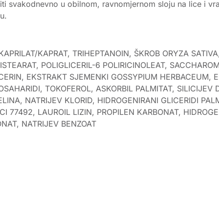
ti svakodnevno u obilnom, ravnomjernom sloju na lice i vrat
u.
KAPRILAT/KAPRAT, TRIHEPTANOIN, ŠKROB ORYZA SATIVA,
KSISTEARAT, POLIGLICERIL-6 POLIRICINOLEAT, SACCHAR
LICERIN, EKSTRAKT SJEMENKI GOSSYPIUM HERBACEUM, 
AHARIDI, TOKOFEROL, ASKORBIL PALMITAT, SILICIJEV 
ELINA, NATRIJEV KLORID, HIDROGENIRANI GLICERIDI PAL
, CI 77492, LAUROIL LIZIN, PROPILEN KARBONAT, HIDROG
ONAT, NATRIJEV BENZOAT