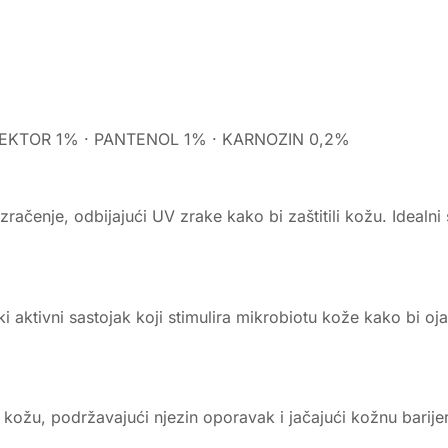
TEKTOR 1% · PANTENOL 1% · KARNOZIN 0,2%
vo zračenje, odbijajući UV zrake kako bi zaštitili kožu. Idealni
i aktivni sastojak koji stimulira mikrobiotu kože kako bi o
ra kožu, podržavajući njezin oporavak i jačajući kožnu barije