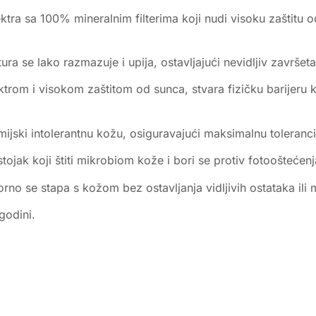
tra sa 100% mineralnim filterima koji nudi visoku zaštitu od
ura se lako razmazuje i upija, ostavljajući nevidljiv završeta
trom i visokom zaštitom od sunca, stvara fizičku barijeru k
emijski intolerantnu kožu, osiguravajući maksimalnu toleranc
ojak koji štiti mikrobiom kože i bori se protiv fotooštećenj
orno se stapa s kožom bez ostavljanja vidljivih ostataka ili
godini.