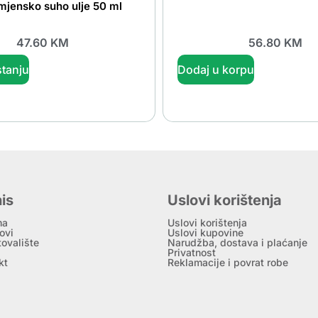
mjensko suho ulje 50 ml
47.60
KM
56.80
KM
tanju
Dodaj u korpu
is
Uslovi korištenja
ma
Uslovi korištenja
ovi
Uslovi kupovine
tovalište
Narudžba, dostava i plaćanje
Privatnost
kt
Reklamacije i povrat robe