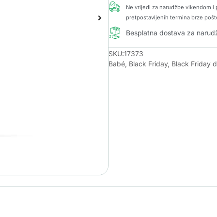
Ne vrijedi za narudžbe vikendom i p
pretpostavljenih termina brze pošt
Besplatna dostava za naru
SKU:17373
Babé
,
Black Friday
,
Black Friday 