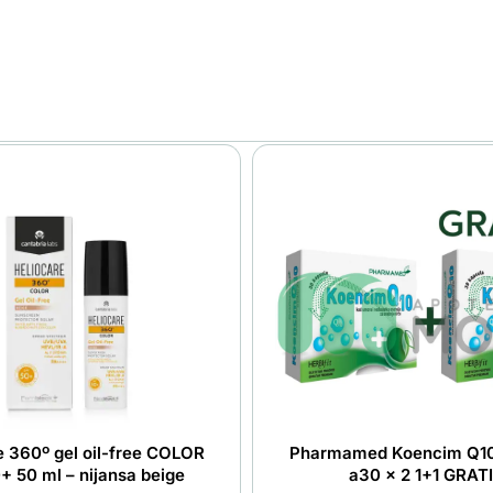
e 360º gel oil-free COLOR
Pharmamed Koencim Q10
 50 ml – nijansa beige
a30 x 2 1+1 GRAT