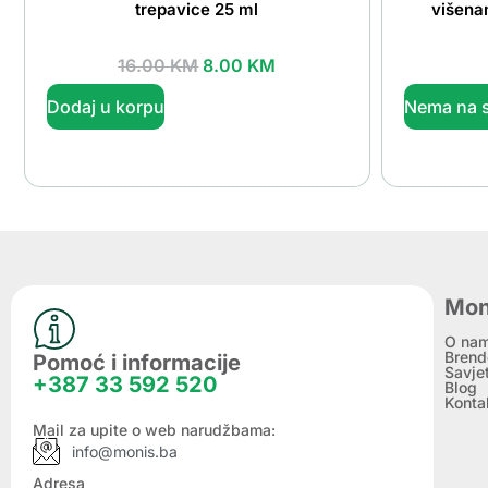
trepavice 25 ml
višena
16.00
KM
8.00
KM
Dodaj u korpu
Nema na s
Mon
O na
Brend
Pomoć i informacije
Savje
+387 33 592 520
Blog
Konta
Mail za upite o web narudžbama:
info@monis.ba
Adresa