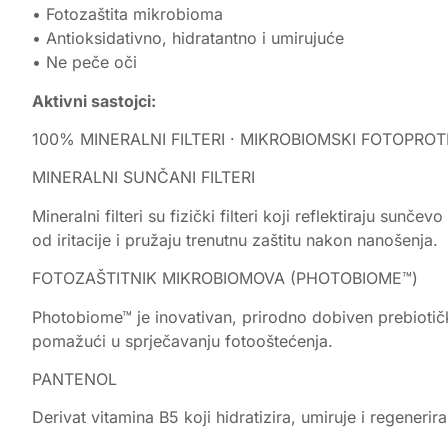
• Fotozaštita mikrobioma
• Antioksidativno, hidratantno i umirujuće
• Ne peče oči
Aktivni sastojci:
100% MINERALNI FILTERI · MIKROBIOMSKI FOTOPRO
MINERALNI SUNČANI FILTERI
Mineralni filteri su fizički filteri koji reflektiraju sunče
od iritacije i pružaju trenutnu zaštitu nakon nanošenja.
FOTOZAŠTITNIK MIKROBIOMOVA (PHOTOBIOME™)
Photobiome™ je inovativan, prirodno dobiven prebiotičk
pomažući u sprječavanju fotooštećenja.
PANTENOL
Derivat vitamina B5 koji hidratizira, umiruje i regeneri