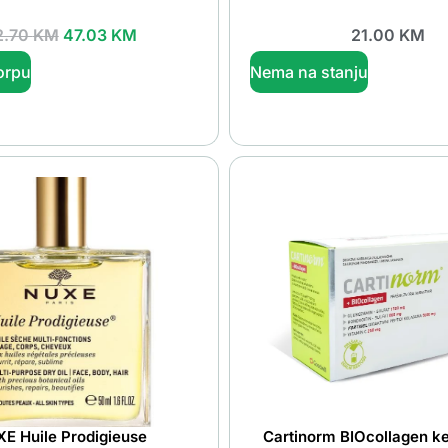
2.70
KM
47.03
KM
21.00
KM
orpu
Nema na stanju
E Huile Prodigieuse
Cartinorm BIOcollagen k