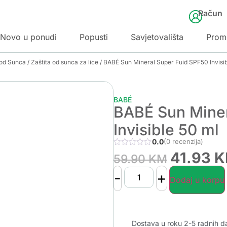
Račun
Novo u ponudi
Popusti
Savjetovališta
Prom
 od Sunca
/
Zaštita od sunca za lice
/ BABÉ Sun Mineral Super Fuid SPF50 Invisib
BABÉ
BABÉ Sun Miner
Invisible 50 ml
0.0
(0 recenzija)
41.93
K
59.90
KM
-
+
Dodaj u korpu
Dostava u roku 2-5 radnih d