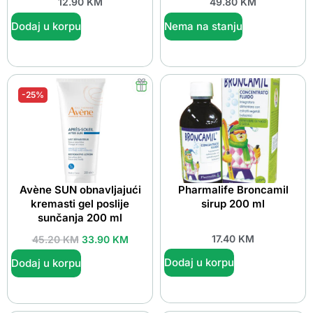
12.90
KM
49.80
KM
Dodaj u korpu
Nema na stanju
-25%
Avène SUN obnavljajući
Pharmalife Broncamil
kremasti gel poslije
sirup 200 ml
sunčanja 200 ml
17.40
KM
45.20
KM
33.90
KM
Dodaj u korpu
Dodaj u korpu