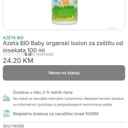
AZETA BIO
Azeta BIO Baby organski losion za zaštitu od
insekata 100 ml
0.0
(0 recenzija)
24.20
KM
Nema na stanju
Dostava u roku 2-5 radnih dana
Ne vrijedi za narudžbe vikendom i praznicima. Navedeni termini dostave
su informativni i proizlaze iz pretpostavljenih termina brze pošte
Besplatna dostava za narudžbe iznad 100KM
SKU:14068