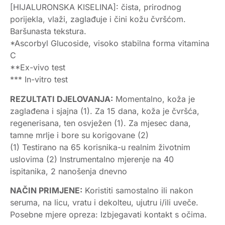
[HIJALURONSKA KISELINA]: čista, prirodnog
porijekla, vlaži, zaglađuje i čini kožu čvršćom.
Baršunasta tekstura.
*Ascorbyl Glucoside, visoko stabilna forma vitamina
C
**Ex-vivo test
*** In-vitro test
REZULTATI DJELOVANJA:
Momentalno, koža je
zaglađena i sjajna (1). Za 15 dana, koža je čvršća,
regenerisana, ten osvježen (1). Za mjesec dana,
tamne mrlje i bore su korigovane (2)
(1) Testirano na 65 korisnika-u realnim životnim
uslovima (2) Instrumentalno mjerenje na 40
ispitanika, 2 nanošenja dnevno
NAČIN PRIMJENE:
Koristiti samostalno ili nakon
seruma, na licu, vratu i dekolteu, ujutru i/ili uveče.
Posebne mjere opreza: Izbjegavati kontakt s očima.