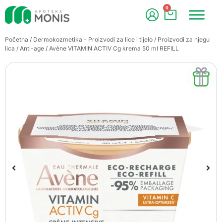
0
Početna
/
Dermokozmetika - Proizvodi za lice i tijelo
/
Proizvodi za njegu
lica
/
Anti-age
/ Avène VITAMIN ACTIV Cg krema 50 ml REFILL