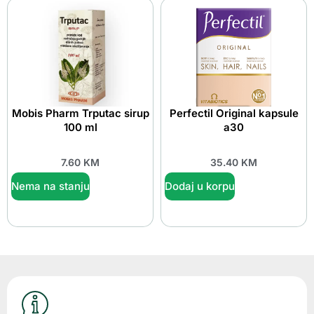
Mobis Pharm Trputac sirup
Perfectil Original kapsule
100 ml
a30
7.60
KM
35.40
KM
Nema na stanju
Dodaj u korpu