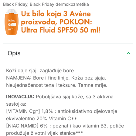
Black Friday
,
Black Friday dermokozmetika
Opis
Koži daje sjaj, zaglađuje bore
NAMJENA: Bore i fine linije. Koža bez sjaja.
Neujednačenost tena i teksure. Tamne mrlje.
INOVACIJA:
Poboljšava sjaj kože, sa 3 aktivna
sastojka:
[VITAMIN Cg*] 1,8% : antioksidativno djelovanje
ekvivalentno 20% Vitamin C**
[NIACINAMID] 6% : poznat i kao vitamin B3, potiče i
produžuje životni vijek stanice***