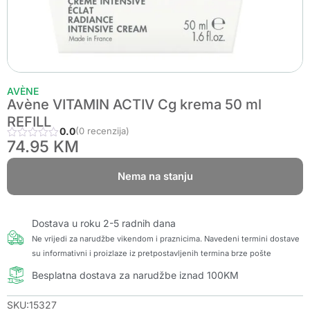
AVÈNE
Avène VITAMIN ACTIV Cg krema 50 ml
REFILL
0.0
(0 recenzija)
74.95
KM
Nema na stanju
Dostava u roku 2-5 radnih dana
Ne vrijedi za narudžbe vikendom i praznicima. Navedeni termini dostave
su informativni i proizlaze iz pretpostavljenih termina brze pošte
Besplatna dostava za narudžbe iznad 100KM
SKU:15327