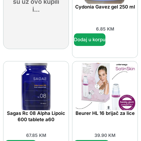
su uz ovo kupili
Cydonia Gavez gel 250 ml
i...
6.85
KM
Dodaj u korpu
Sagas Rc 08 Alpha Lipoic
Beurer HL 16 brijač za lice
600 tablete a60
67.85
KM
39.90
KM