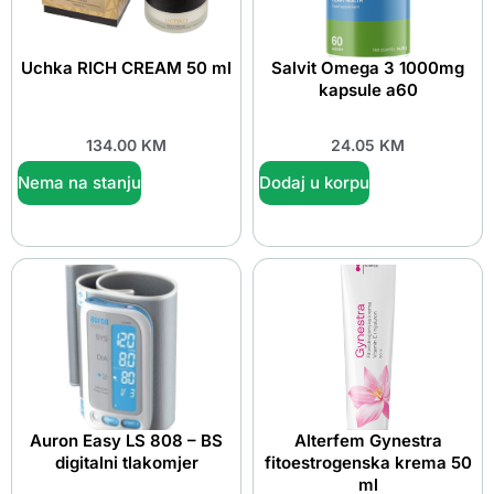
Uchka RICH CREAM 50 ml
Salvit Omega 3 1000mg
kapsule a60
134.00
KM
24.05
KM
Nema na stanju
Dodaj u korpu
Auron Easy LS 808 – BS
Alterfem Gynestra
digitalni tlakomjer
fitoestrogenska krema 50
ml