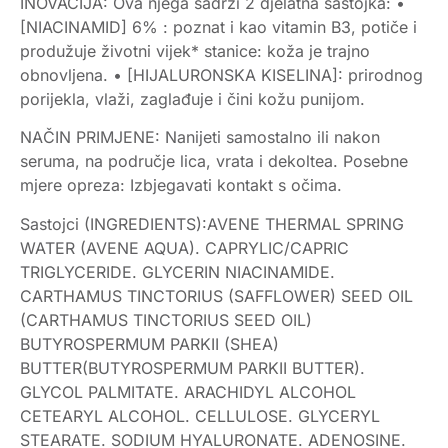
INOVACIJA: Ova njega sadrži 2 djelatna sastojka: •
[NIACINAMID] 6% : poznat i kao vitamin B3, potiče i
produžuje životni vijek* stanice: koža je trajno
obnovljena. • [HIJALURONSKA KISELINA]: prirodnog
porijekla, vlaži, zaglađuje i čini kožu punijom.
NAČIN PRIMJENE: Nanijeti samostalno ili nakon
seruma, na područje lica, vrata i dekoltea. Posebne
mjere opreza: Izbjegavati kontakt s očima.
Sastojci (INGREDIENTS):AVENE THERMAL SPRING
WATER (AVENE AQUA). CAPRYLIC/CAPRIC
TRIGLYCERIDE. GLYCERIN NIACINAMIDE.
CARTHAMUS TINCTORIUS (SAFFLOWER) SEED OIL
(CARTHAMUS TINCTORIUS SEED OIL)
BUTYROSPERMUM PARKII (SHEA)
BUTTER(BUTYROSPERMUM PARKII BUTTER).
GLYCOL PALMITATE. ARACHIDYL ALCOHOL
CETEARYL ALCOHOL. CELLULOSE. GLYCERYL
STEARATE. SODIUM HYALURONATE. ADENOSINE.