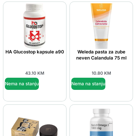
HA Glucostop kapsule a90
Weleda pasta za zube
neven Calandula 75 ml
43.10
KM
10.80
KM
Nema na stanju
Nema na stanju