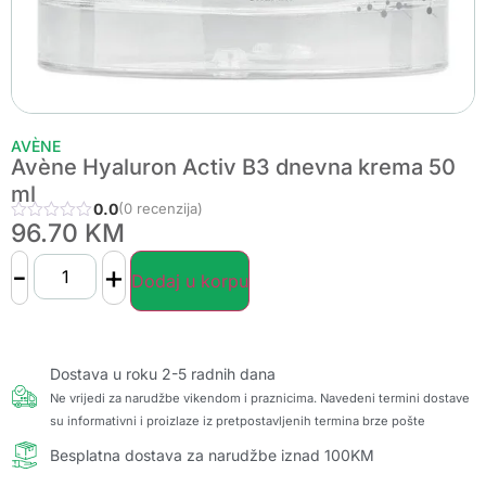
AVÈNE
Avène Hyaluron Activ B3 dnevna krema 50
ml
0.0
(0 recenzija)
96.70
KM
-
+
Dodaj u korpu
Dostava u roku 2-5 radnih dana
Ne vrijedi za narudžbe vikendom i praznicima. Navedeni termini dostave
su informativni i proizlaze iz pretpostavljenih termina brze pošte
Besplatna dostava za narudžbe iznad 100KM