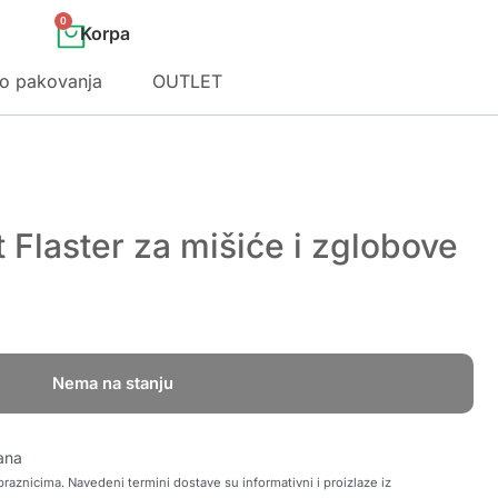
0
o pakovanja
OUTLET
 Flaster za mišiće i zglobove
Nema na stanju
ana
raznicima. Navedeni termini dostave su informativni i proizlaze iz