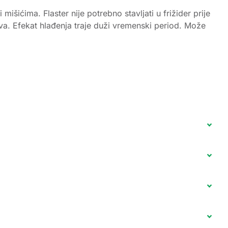
išićima. Flaster nije potrebno stavljati u frižider prije
a. Efekat hlađenja traje duži vremenski period. Može