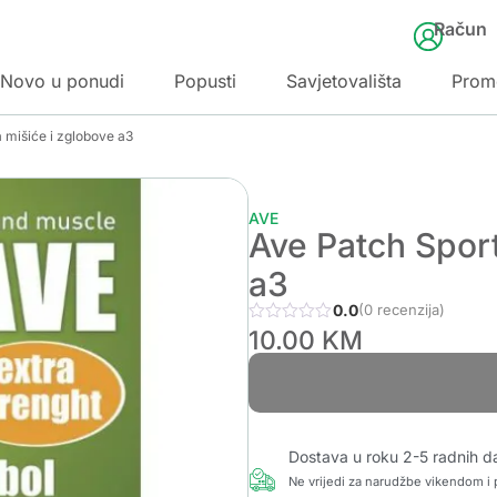
Račun
Novo u ponudi
Popusti
Savjetovališta
Prom
a mišiće i zglobove a3
AVE
Ave Patch Sport
a3
0.0
(0 recenzija)
10.00
KM
Dostava u roku 2-5 radnih d
Ne vrijedi za narudžbe vikendom i p