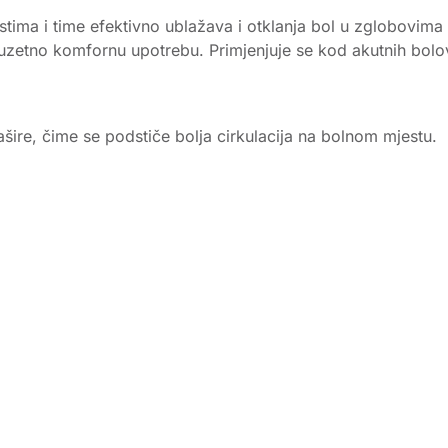
ima i time efektivno ublažava i otklanja bol u zglobovima i m
uzetno komfornu upotrebu. Primjenjuje se kod akutnih bolov
šire, čime se podstiče bolja cirkulacija na bolnom mjestu.