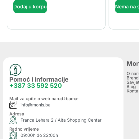
Dodaj u korpu
Nema na s
Mon
O na
Brend
Pomoć i informacije
Savje
+387 33 592 520
Blog
Konta
Mail za upite o web narudžbama:
info@monis.ba
Adresa
Franca Lehara 2 / Alta Shopping Centar
Radno vrijeme
09:00h do 22:00h