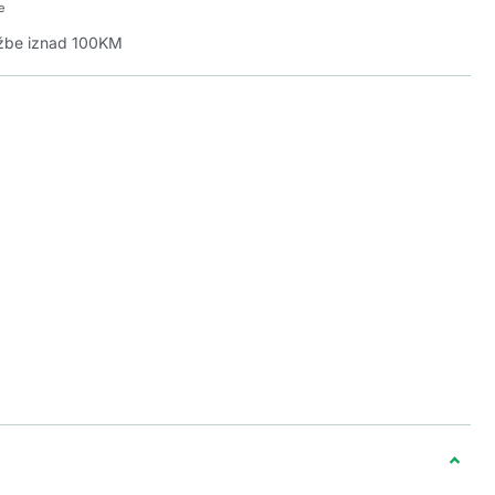
e
džbe iznad 100KM