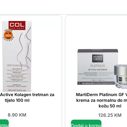
s Active Kolagen tretman za
MartiDerm Platinum GF V
tijelo 100 ml
krema za normalnu do m
kožu 50 ml
8.90
KM
126.25
KM
orpu
Dodaj u korpu