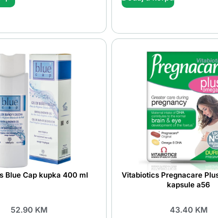
is Blue Cap kupka 400 ml
Vitabiotics Pregnacare Pl
kapsule a56
52.90
KM
43.40
KM