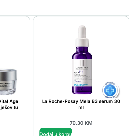
ital Age
La Roche-Posay Mela B3 serum 30
ješovitu
ml
79.30
KM
Dodaj u korpu