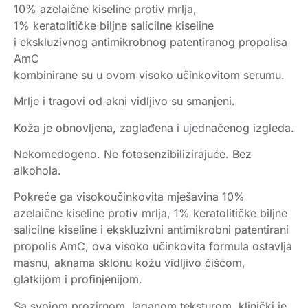
10% azelaične kiseline protiv mrlja,
1% keratolitičke biljne salicilne kiseline
i ekskluzivnog antimikrobnog patentiranog propolisa
AmC
kombinirane su u ovom visoko učinkovitom serumu.
Mrlje i tragovi od akni vidljivo su smanjeni.
Koža je obnovljena, zaglađena i ujednačenog izgleda.
Nekomedogeno. Ne fotosenzibilizirajuće. Bez
alkohola.
Pokreće ga visokoučinkovita mješavina 10%
azelaične kiseline protiv mrlja, 1% keratolitičke biljne
salicilne kiseline i ekskluzivni antimikrobni patentirani
propolis AmC, ova visoko učinkovita formula ostavlja
masnu, aknama sklonu kožu vidljivo čišćom,
glatkijom i profinjenijom.
Sa svojom prozirnom, laganom teksturom, klinički je