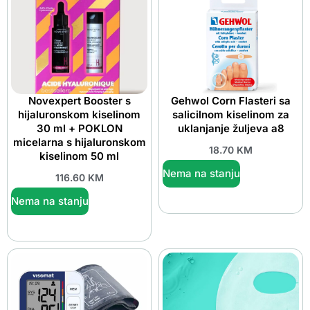
Novexpert Booster s
Gehwol Corn Flasteri sa
hijaluronskom kiselinom
salicilnom kiselinom za
30 ml + POKLON
uklanjanje žuljeva a8
micelarna s hijaluronskom
18.70
KM
kiselinom 50 ml
Nema na stanju
116.60
KM
Nema na stanju