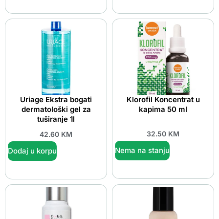
Uriage Ekstra bogati
Klorofil Koncentrat u
dermatološki gel za
kapima 50 ml
tuširanje 1l
32.50
KM
42.60
KM
Nema na stanju
Dodaj u korpu