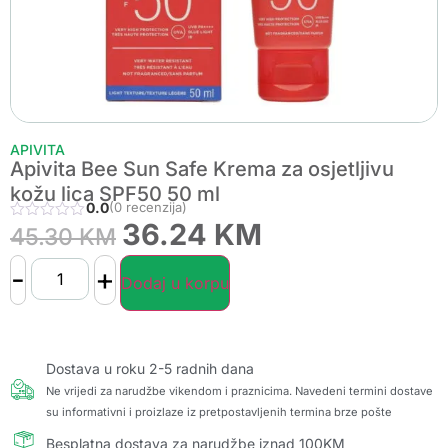
APIVITA
Apivita Bee Sun Safe Krema za osjetljivu
kožu lica SPF50 50 ml
0.0
(0 recenzija)
36.24
KM
45.30
KM
-
+
Dodaj u korpu
Dostava u roku 2-5 radnih dana
Ne vrijedi za narudžbe vikendom i praznicima. Navedeni termini dostave
su informativni i proizlaze iz pretpostavljenih termina brze pošte
Besplatna dostava za narudžbe iznad 100KM