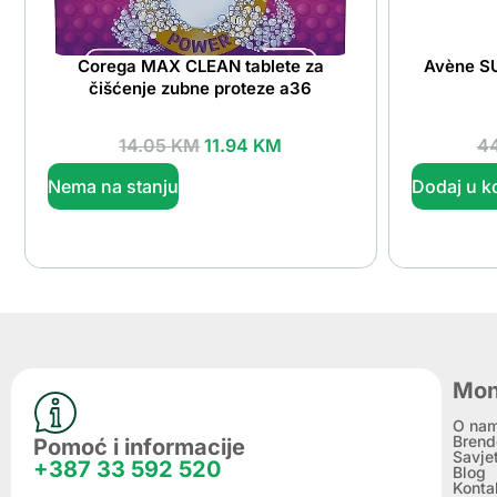
Corega MAX CLEAN tablete za
Avène SU
čišćenje zubne proteze a36
14.05
KM
11.94
KM
4
Nema na stanju
Dodaj u k
Mon
O na
Brend
Pomoć i informacije
Savje
+387 33 592 520
Blog
Konta