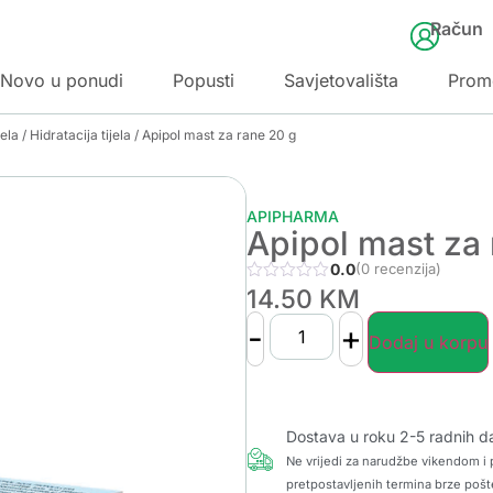
Račun
Novo u ponudi
Popusti
Savjetovališta
Prom
jela
/
Hidratacija tijela
/ Apipol mast za rane 20 g
APIPHARMA
Apipol mast za 
0.0
(0 recenzija)
14.50
KM
-
+
Dodaj u korpu
Dostava u roku 2-5 radnih d
Ne vrijedi za narudžbe vikendom i p
pretpostavljenih termina brze pošt