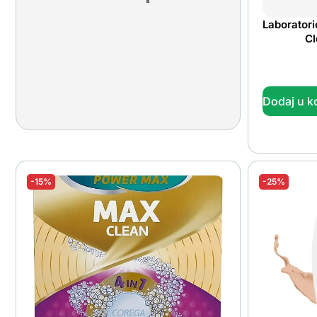
Laborator
Cl
Dodaj u k
-15%
-25%