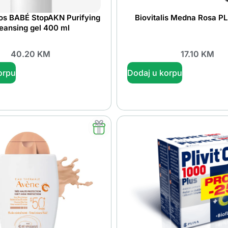
ios BABÉ StopAKN Purifying
Biovitalis Medna Rosa P
eansing gel 400 ml
40.20
KM
17.10
KM
orpu
Dodaj u korpu