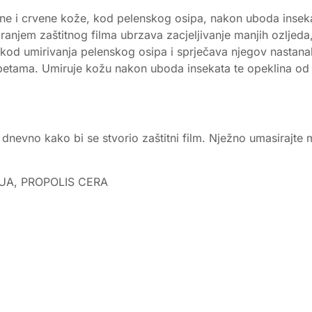
e i crvene kože, kod pelenskog osipa, nakon uboda insekat
aranjem zaštitnog filma ubrzava zacjeljivanje manjih ozljeda,
kod umirivanja pelenskog osipa i sprječava njegov nastanak
 petama. Umiruje kožu nakon uboda insekata te opeklina od 
a dnevno kako bi se stvorio zaštitni film. Nježno umasirajte
UA, PROPOLIS CERA