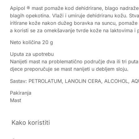
Apipol ® mast pomaže kod dehidrirane, blago nadražen
blagih opekotina. Vlaži i umiruje dehidriranu kožu. Stv
iritirane kože nakon dužeg boravka na suncu, pomaže 
a koristi se za omekšavanje tvrde kože na laktovima i
Neto količina 20 g
Uputa za upotrebu
Nanijeti mast na problematično područje dva ili tri put
djece preporučuje se mast nanijeti u debljem sloju.
Sastav: PETROLATUM, LANOLIN CERA, ALCOHOL, AQ
Pakiranja
Mast
Kako koristiti