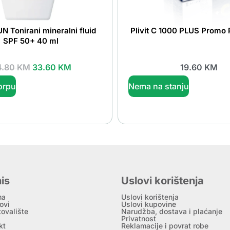
N Tonirani mineralni fluid
Plivit C 1000 PLUS Promo
SPF 50+ 40 ml
4.80
KM
33.60
KM
19.60
KM
orpu
Nema na stanju
is
Uslovi korištenja
ma
Uslovi korištenja
ovi
Uslovi kupovine
tovalište
Narudžba, dostava i plaćanje
Privatnost
kt
Reklamacije i povrat robe