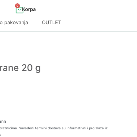
0
o pakovanja
OUTLET
rane 20 g
ana
raznicima. Navedeni termini dostave su informativni i proizlaze iz
e