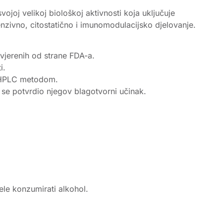
vojoj velikoj biološkoj aktivnosti koja uključuje
tenzivno, citostatično i imunomodulacijsko djelovanje.
vjerenih od strane FDA-a.
i.
u HPLC metodom.
i se potvrdio njegov blagotvorni učinak.
ele konzumirati alkohol.