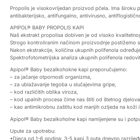
Propolis je visokovrijedan proizvod pčela. Ima široku pri
antibakterijsko, antifungalno, antivirusno, antiflogisti
APIPOL® BABY PROPOLIS KAPI
Naš ekstrakt propolisa dobiven je od visoko kvalitetno
Strogo kontroliranim načinom proizvodnje postižemo stan
Nakon ekstrakcije, količina ukupnih polifenola određu
Spektrofotometrijska analiza ukupnih polifenola redovit
Apipol® Baby bezalkohokne kapi preporučujemo:
– za jačanje otpornosti organizma,
– za ublažavanje tegoba u slučajevima gripe,
– kod različitih oblika viroza,
– kod upalnih procesa čime nas štiti od štetnog djelova
– kao antimikrobnu zaštitu kod manjih ozljeda na koži i 
Apipol® Baby bezalkoholne kapi namijenjene su i potpun
Upute za upotrebu:
•Djeca od 1-6 godina: 3-5 kapi 3 puta dnevno razrijeđe