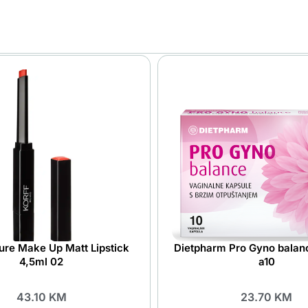
re Make Up Matt Lipstick
Dietpharm Pro Gyno balan
4,5ml 02
a10
43.10
KM
23.70
KM