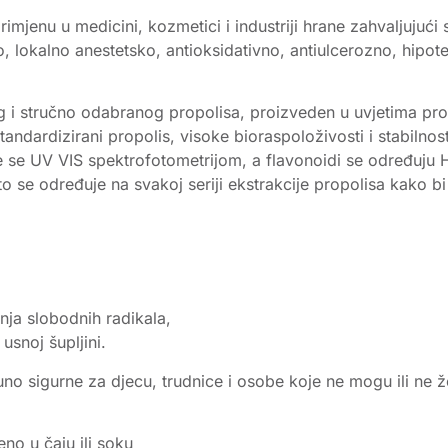
mjenu u medicini, kozmetici i industriji hrane zahvaljujući s
čno, lokalno anestetsko, antioksidativno, antiulcerozno, hipo
g i stručno odabranog propolisa, proizveden u uvjetima pro
dardizirani propolis, visoke bioraspoloživosti i stabilnost
je se UV VIS spektrofotometrijom, a flavonoidi se određuj
o se određuje na svakoj seriji ekstrakcije propolisa kako b
nja slobodnih radikala,
usnoj šupljini.
o sigurne za djecu, trudnice i osobe koje ne mogu ili ne ž
no u čaju ili soku