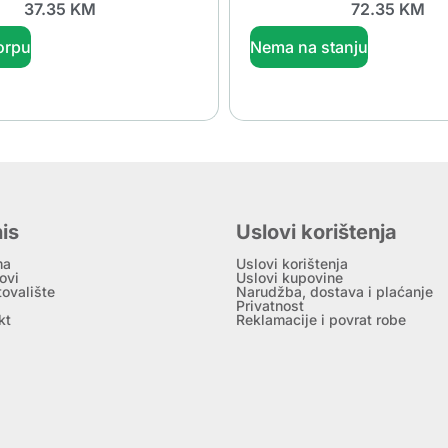
37.35
KM
72.35
KM
orpu
Nema na stanju
is
Uslovi korištenja
ma
Uslovi korištenja
ovi
Uslovi kupovine
tovalište
Narudžba, dostava i plaćanje
Privatnost
kt
Reklamacije i povrat robe