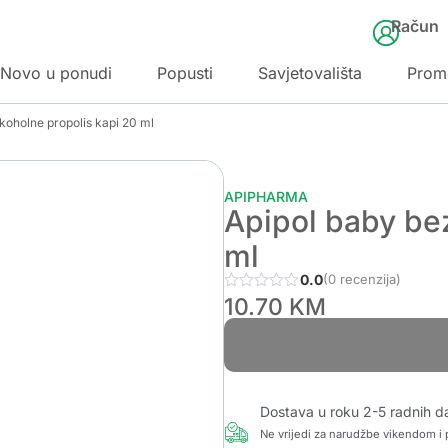
Račun
Novo u ponudi
Popusti
Savjetovališta
Prom
koholne propolis kapi 20 ml
APIPHARMA
Apipol baby bez
ml
0.0
(0 recenzija)
10.70
KM
Dostava u roku 2-5 radnih d
Ne vrijedi za narudžbe vikendom i p