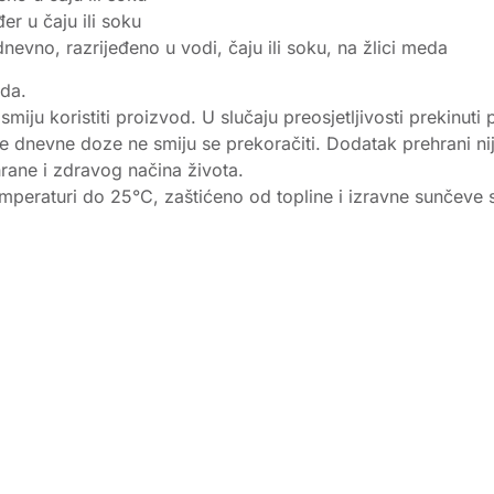
r u čaju ili soku
nevno, razrijeđeno u vodi, čaju ili soku, na žlici meda
oda.
ju koristiti proizvod. U slučaju preosjetljivosti prekinuti 
dnevne doze ne smiju se prekoračiti. Dodatak prehrani nij
rane i zdravog načina života.
peraturi do 25°C, zaštićeno od topline i izravne sunčeve sv