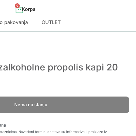
0
o pakovanja
OUTLET
alkoholne propolis kapi 20
Nema na stanju
ana
raznicima. Navedeni termini dostave su informativni i proizlaze iz