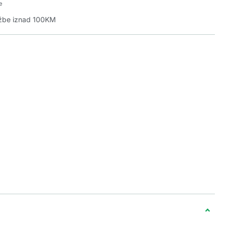
e
džbe iznad 100KM