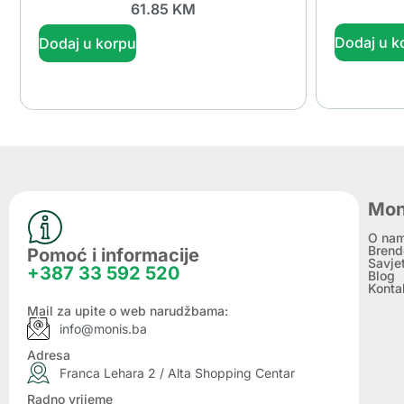
61.85
KM
Dodaj u k
Dodaj u korpu
Mon
O na
Brend
Pomoć i informacije
Savje
+387 33 592 520
Blog
Konta
Mail za upite o web narudžbama:
info@monis.ba
Adresa
Franca Lehara 2 / Alta Shopping Centar
Radno vrijeme