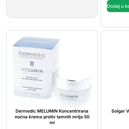
Dodaj u k
Dermedic MELUMIN Koncentrirana
Solgar 
noćna krema protiv tamnih mrlja 50
ml