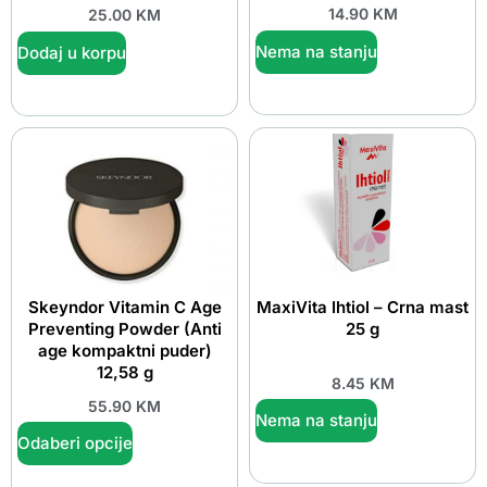
14.90
KM
25.00
KM
Nema na stanju
Dodaj u korpu
Skeyndor Vitamin C Age
MaxiVita Ihtiol – Crna mast
Preventing Powder (Anti
25 g
age kompaktni puder)
12,58 g
8.45
KM
55.90
KM
Nema na stanju
Odaberi opcije