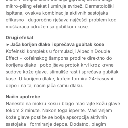
mikro-piling efekat i umiruje svrbež. Dermatološki
ispitana, ovakva kombinacija aktivnih sastojaka
efikasno i dugoročno rješava najčešći problem kod
muškaraca udružen sa gubitkom kose.
Drugi efekat
►Jača korijen dlake i sprečava gubitak kose
Kofeinski kompleks u formulaciji Alpecin Double
Effect – kofeinskog šampona prodire direktno do
korijena dlake i poboljšava protok krvi kroz krvne
sudove kože glave, stimuliše rast i sprečava gubitak
kose. U korijenu dlake, kofein formira 24-časovni
depo i na taj način jača samu dlaku.
Način upotrebe
Nanesite na mokru kosu i blago masirajte kožu glave
tokom 2 minute. Nakon toga isperite. Masiranjem
kože glave postiže se bolja apsorpcija aktivnih
sastojaka i formiranje depoa. Dodatno, blagim