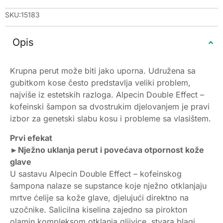
SKU:15183
Opis
Krupna perut može biti jako uporna. Udružena sa
gubitkom kose često predstavlja veliki problem,
najviše iz estetskih razloga. Alpecin Double Effect –
kofeinski šampon sa dvostrukim djelovanjem je pravi
izbor za genetski slabu kosu i probleme sa vlasištem.
Prvi efekat
►Nježno uklanja perut i povećava otpornost kože
glave
U sastavu Alpecin Double Effect – kofeinskog
šampona nalaze se supstance koje nježno otklanjaju
mrtve ćelije sa kože glave, djelujući direktno na
uzočnike. Salicilna kiselina zajedno sa pirokton
olamin kompleksom otklanja gljivice, stvara blagi