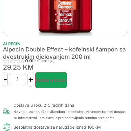
ALPECIN
Alpecin Double Effect – kofeinski šampon sa
dvostrukim djelovanjem 200 ml
0.0
(0 recenzija)
29.25
KM
-
+
Dodaj u korpu
Dostava u roku 2-5 radnih dana
Ne vrijedi za narudžbe vikendom i praznicima. Navedeni termini dostave
su informativni i proizlaze iz pretpostavljenih termina brze pošte
Besplatna dostava za narudžbe iznad 100KM