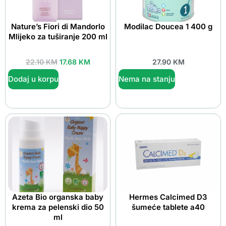
Nature’s Fiori di Mandorlo
Modilac Doucea 1 400 g
Mlijeko za tuširanje 200 ml
22.10
KM
17.68
KM
27.90
KM
Dodaj u korpu
Nema na stanju
Azeta Bio organska baby
Hermes Calcimed D3
krema za pelenski dio 50
šumeće tablete a40
ml