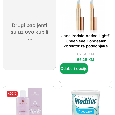
Drugi pacijenti
su uz ovo kupili
Jane Iredale Active Light®
i...
Under-eye Concealer
korektor za podočnjake
62.50
KM
56.25
KM
Odaberi opcije
-20%