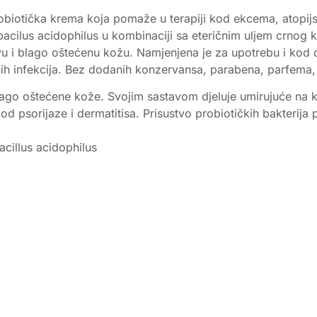
obiotička krema koja pomaže u terapiji kod ekcema, atopijsk
cilus acidophilus u kombinaciji sa eteričnim uljem crnog 
ljivu i blago oštećenu kožu. Namjenjena je za upotrebu i kod d
snih infekcija. Bez dodanih konzervansa, parabena, parfema, 
lago oštećene kože. Svojim sastavom djeluje umirujuće na kož
psorijaze i dermatitisa. Prisustvo probiotičkih bakterija po
acillus acidophilus