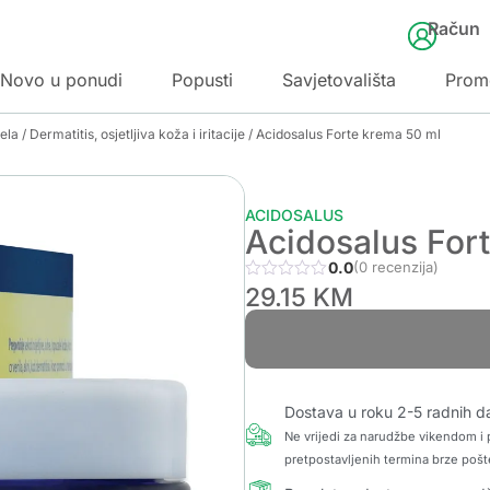
Račun
Novo u ponudi
Popusti
Savjetovališta
Prom
jela
/
Dermatitis, osjetljiva koža i iritacije
/ Acidosalus Forte krema 50 ml
ACIDOSALUS
Acidosalus For
0.0
(0 recenzija)
29.15
KM
Dostava u roku 2-5 radnih d
Ne vrijedi za narudžbe vikendom i p
pretpostavljenih termina brze pošt