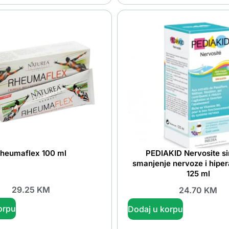
heumaflex 100 ml
PEDIAKID Nervosite si
smanjenje nervoze i hiper
125 ml
29.25
KM
24.70
KM
orpu
Dodaj u korpu