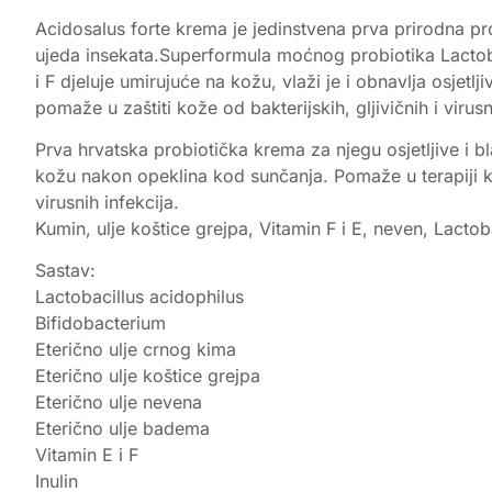
Acidosalus forte krema je jedinstvena prva prirodna pr
ujeda insekata.Superformula moćnog probiotika Lactoba
i F djeluje umirujuće na kožu, vlaži je i obnavlja osjet
pomaže u zaštiti kože od bakterijskih, gljivičnih i viru
Prva hrvatska probiotička krema za njegu osjetljive i b
kožu nakon opeklina kod sunčanja. Pomaže u terapiji kod 
virusnih infekcija.
Kumin, ulje koštice grejpa, Vitamin F i E, neven, Lactob
Sastav:
Lactobacillus acidophilus
Bifidobacterium
Eterično ulje crnog kima
Eterično ulje koštice grejpa
Eterično ulje nevena
Eterično ulje badema
Vitamin E i F
Inulin