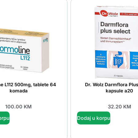
e L112 500mg, tablete 64
Dr. Wolz Darmflora Plus
komada
kapsule a20
100.00
KM
32.20
KM
orpu
Dodaj u korpu