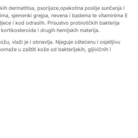
ih dermatitisa, psorijaze,opekotina poslije sunčanja I
kima, sjemenki grejpa, nevena i badema te vitaminima E
jece i kod odraslih. Prisustvo probiotičkih bakterija
kortikosteroida i drugih hemijskih materija.
u, vlaži je i obnavlja. Njeguje oštećenu i osjetljivu
maže u zaštiti kože od bakterijskih, gljivičnih i