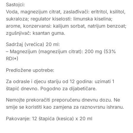
Sastojci:
Voda, magnezijum citrat, zaslađivači: eritritol, ksilitol,
sukraloza; regulator kiselosti: limunska kiselina;
arome, konzervansi: kalijum sorbat, natrijum benzoat;
zgušnjivač: ksantan guma.
Sadržaj (vrećica) 20 ml:
– Magnezijum (magnezijum citrat): 200 mg (53%
RDI*)
Predložene upotrebe:
Za odrasle i djecu stariju od 12 godina: uzimati 1
štapić dnevno. Pogodno za dijabetičare.
Nemojte prekoračiti preporučenu dnevnu dozu. Ne
smije se koristiti kao zamjena za raznovrsnu ishranu.
Pakovanje: 12 štapića (kesica) x 20 ml