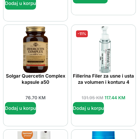
Dodaj u korpu
-11%
Solgar Quercetin Complex
Fillerina Filer za usne i usta
kapsule a50
za volumen i konturu 4
76.70
KM
131.95
KM
117.44
KM
Dodaj u korpu
Dodaj u korpu