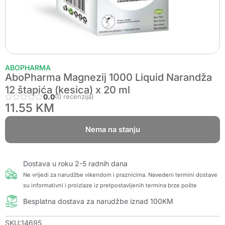
ABOPHARMA
AboPharma Magnezij 1000 Liquid Narandža
12 štapića (kesica) x 20 ml
0.0
(0 recenzija)
11.55
KM
Nema na stanju
Dostava u roku 2-5 radnih dana
Ne vrijedi za narudžbe vikendom i praznicima. Navedeni termini dostave
su informativni i proizlaze iz pretpostavljenih termina brze pošte
Besplatna dostava za narudžbe iznad 100KM
SKU:14695