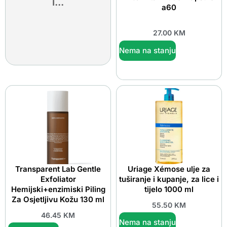
i...
a60
27.00
KM
Nema na stanju
Transparent Lab Gentle
Uriage Xémose ulje za
Exfoliator
tuširanje i kupanje, za lice i
Hemijski+enzimiski Piling
tijelo 1000 ml
Za Osjetljivu Kožu 130 ml
55.50
KM
46.45
KM
Nema na stanju