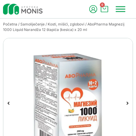
0
Početna
/
Samoliječenje
/
Kosti, mišići, zglobovi
/ AboPharma Magnezij
1000 Liquid Narandža 12 štapića (kesica) x 20 ml