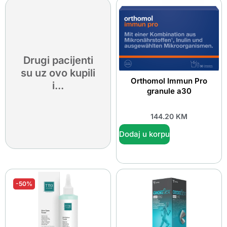
Drugi pacijenti
su uz ovo kupili
Orthomol Immun Pro
i...
granule a30
144.20
KM
Dodaj u korpu
-50%