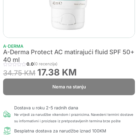
A-DERMA
A-Derma Protect AC matirajući fluid SPF 50+
40 ml
0.0
(0 recenzija)
17.38
KM
34.75
KM
Nema na stanju
Dostava u roku 2-5 radnih dana
Ne vrijedi za narudžbe vikendom i praznicima. Navedeni termini dostave
su informativni i proizlaze iz pretpostavljenih termina brze pošte
Besplatna dostava za narudžbe iznad 100KM