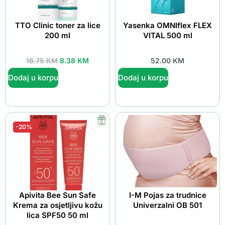
TTO Clinic toner za lice
Yasenka OMNIflex FLEX
200 ml
VITAL 500 ml
16.75
KM
8.38
KM
52.00
KM
Dodaj u korpu
Dodaj u korpu
-20%
Apivita Bee Sun Safe
I-M Pojas za trudnice
Krema za osjetljivu kožu
Univerzalni OB 501
lica SPF50 50 ml