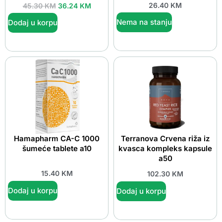
26.40
KM
45.30
KM
36.24
KM
Nema na stanju
Dodaj u korpu
Hamapharm CA-C 1000
Terranova Crvena riža iz
šumeće tablete a10
kvasca kompleks kapsule
a50
15.40
KM
102.30
KM
Dodaj u korpu
Dodaj u korpu