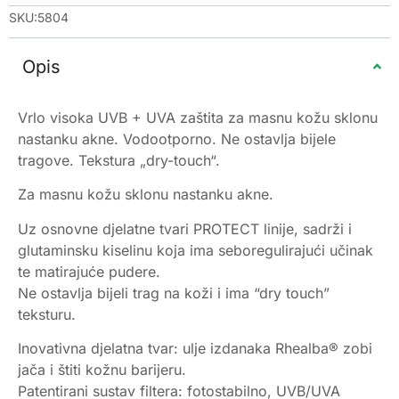
SKU:5804
Opis
Vrlo visoka UVB + UVA zaštita za masnu kožu sklonu
nastanku akne. Vodootporno. Ne ostavlja bijele
tragove. Tekstura „dry-touch“.
Za masnu kožu sklonu nastanku akne.
Uz osnovne djelatne tvari PROTECT linije, sadrži i
glutaminsku kiselinu koja ima seboregulirajući učinak
te matirajuće pudere.
Ne ostavlja bijeli trag na koži i ima “dry touch”
teksturu.
Inovativna djelatna tvar: ulje izdanaka Rhealba® zobi
jača i štiti kožnu barijeru.
Patentirani sustav filtera: fotostabilno, UVB/UVA