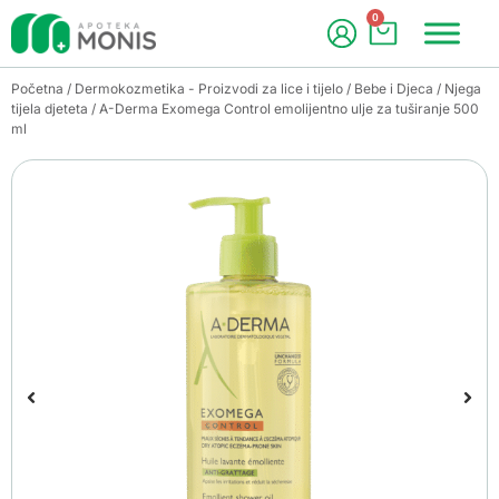
0
Početna
/
Dermokozmetika - Proizvodi za lice i tijelo
/
Bebe i Djeca
/
Njega
tijela djeteta
/ A-Derma Exomega Control emolijentno ulje za tuširanje 500
ml