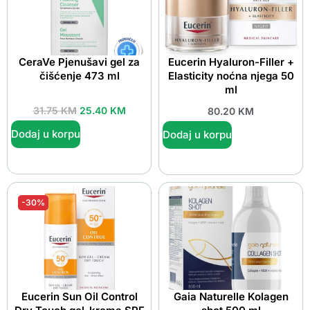
CeraVe Pjenušavi gel za
Eucerin Hyaluron-Filler +
čišćenje 473 ml
Elasticity noćna njega 50
ml
31.75
KM
25.40
KM
80.20
KM
Dodaj u korpu
Dodaj u korpu
-30%
Eucerin Sun Oil Control
Gaia Naturelle Kolagen