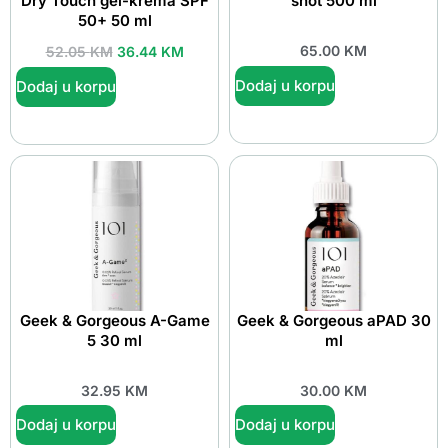
Dry Touch gel-krema SPF
shot 500 ml
50+ 50 ml
65.00
KM
52.05
KM
36.44
KM
Dodaj u korpu
Dodaj u korpu
Geek & Gorgeous A-Game
Geek & Gorgeous aPAD 30
5 30 ml
ml
32.95
KM
30.00
KM
Dodaj u korpu
Dodaj u korpu