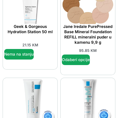
Geek & Gorgeous
Jane Iredale PurePressed
Hydration Station 50 ml
Base Mineral Foundation
REFILL mineralni puder u
kamenu 9,9 g
21.15
KM
95.85
KM
Nema na stanju
Odaberi opcije