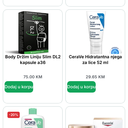
Body Držim Liniju Slim DL2
CeraVe Hidratantna njega
kapsule a36
za lice 52 ml
75.00
KM
29.65
KM
Dodaj u korpu
Dodaj u korpu
-20%