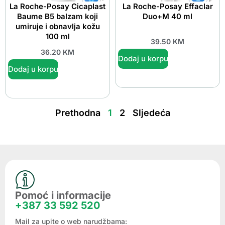
La Roche-Posay Cicaplast
La Roche-Posay Effaclar
Baume B5 balzam koji
Duo+M 40 ml
umiruje i obnavlja kožu
100 ml
39.50
KM
36.20
KM
Dodaj u korpu
Dodaj u korpu
Prethodna
1
2
Sljedeća
Pomoć i informacije
+387 33 592 520
Mail za upite o web narudžbama: