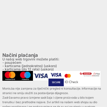
Načini plaćanja
U našoj web trgovini možete platiti:
- pouzećem
- karticama (jednokratno) (uskoro)
- karticama (do 12 rata) (uskoro)
Monis.ba nije zamjena za liječnički pregled ni konsultacije. Informacije na
stranici ne smiju služiti za postavljanje dijagnoze.
Zadržavamo pravo izmjene sadržaja i cijene proizvoda u bilo kojem
trenutku i bez prethodne najave. Svi artikli na našem web shopu su dio
našeg asortimana i ne podrazumjeva se da su svi na stanju u svakom