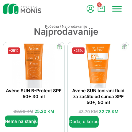
0
Početna
/ Najprodavanije
Najprodavanije
-25%
-25%
Avène SUN B-Protect SPF
Avène SUN tonirani fluid
50+ 30 ml
za zaštitu od sunca SPF
50+, 50 ml
33.60
KM
25.20
KM
43.70
KM
32.78
KM
Nema na stanju
Dodaj u korpu