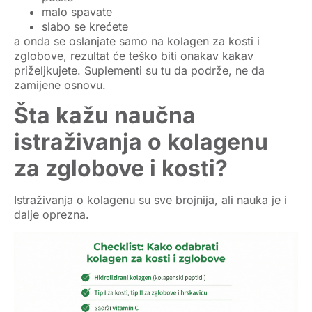
malo spavate
slabo se krećete
a onda se oslanjate samo na
kolagen za kosti i
zglobove
, rezultat će teško biti onakav kakav
priželjkujete. Suplementi su tu da podrže, ne da
zamijene osnovu.
Šta kažu naučna
istraživanja o kolagenu
za zglobove i kosti?
Istraživanja o kolagenu su sve brojnija, ali nauka je i
dalje oprezna.