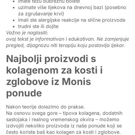
imate
težu bubrežnu bolest
uzimate više lijekova na dnevnoj bazi (posebno
za zgrušavanje krvi)
imali ste alergijske reakcije na slične proizvode
trudni ste ili dojite
Važno je naglasiti:
ovaj tekst je informativan i edukativan. Ne zamjenjuje
pregled, dijagnozu niti terapiju koju postavlja ljekar.
Najbolji proizvodi s
kolagenom za kosti i
zglobove iz Monis
ponude
Nakon teorije dolazimo do prakse.
Na osnovu svega gore – tipova kolagena, dodatnih
sastojaka i realnog vremenskog okvira – možemo
izdvojiti nekoliko proizvoda iz naše ponude koji se
često koriste baš kao
kolagen za kosti i zglobove
.