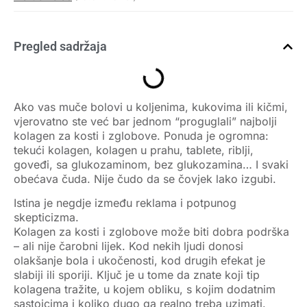
Pregled sadržaja
Ako vas muče bolovi u koljenima, kukovima ili kičmi,
vjerovatno ste već bar jednom “proguglali”
najbolji
kolagen za kosti i zglobove
. Ponuda je ogromna:
tekući kolagen, kolagen u prahu, tablete, riblji,
goveđi, sa glukozaminom, bez glukozamina… I svaki
obećava čuda. Nije čudo da se čovjek lako izgubi.
Istina je negdje između reklama i potpunog
skepticizma.
Kolagen za kosti i zglobove
može biti dobra podrška
– ali nije čarobni lijek. Kod nekih ljudi donosi
olakšanje bola i ukočenosti, kod drugih efekat je
slabiji ili sporiji. Ključ je u tome da znate
koji tip
kolagena tražite, u kojem obliku, s kojim dodatnim
sastojcima i koliko dugo ga realno treba uzimati
.