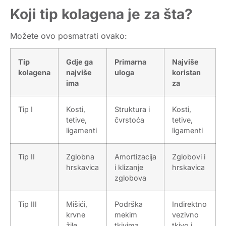
Koji tip kolagena je za šta?
Možete ovo posmatrati ovako:
Tip
Gdje ga
Primarna
Najviše
kolagena
najviše
uloga
koristan
ima
za
Tip I
Kosti,
Struktura i
Kosti
,
tetive,
čvrstoća
tetive,
ligamenti
ligamenti
Tip II
Zglobna
Amortizacija
Zglobovi i
hrskavica
i klizanje
hrskavica
zglobova
Tip III
Mišići,
Podrška
Indirektno
krvne
mekim
vezivno
žile,
tkivima
tkivo i