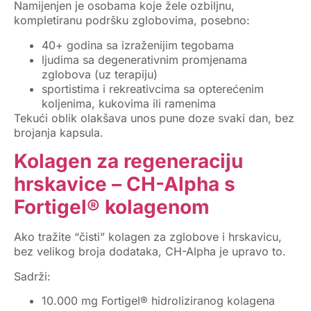
Namijenjen je osobama koje žele
ozbiljnu,
kompletiranu podršku zglobovima
, posebno:
40+ godina sa izraženijim tegobama
ljudima sa degenerativnim promjenama
zglobova (uz terapiju)
sportistima i rekreativcima sa opterećenim
koljenima, kukovima ili ramenima
Tekući oblik olakšava unos pune doze svaki dan, bez
brojanja kapsula.
Kolagen za regeneraciju
hrskavice – CH-Alpha s
Fortigel® kolagenom
Ako tražite “čisti”
kolagen za zglobove i hrskavicu
,
bez velikog broja dodataka,
CH-Alpha
je upravo to.
Sadrži:
10.000 mg Fortigel® hidroliziranog kolagena