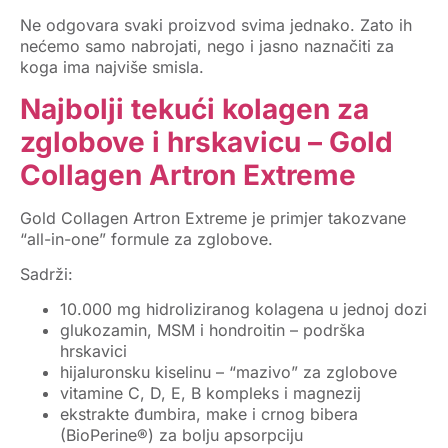
Ne odgovara svaki proizvod svima jednako. Zato ih
nećemo samo nabrojati, nego i jasno naznačiti
za
koga ima najviše smisla
.
Najbolji tekući kolagen za
zglobove i hrskavicu – Gold
Collagen Artron Extreme
Gold Collagen Artron Extreme
je primjer takozvane
“all-in-one” formule za zglobove.
Sadrži:
10.000 mg hidroliziranog kolagena u jednoj dozi
glukozamin, MSM i hondroitin – podrška
hrskavici
hijaluronsku kiselinu – “mazivo” za zglobove
vitamine C, D, E, B kompleks i magnezij
ekstrakte đumbira, make i crnog bibera
(BioPerine®) za bolju apsorpciju