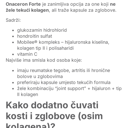
Onaceron Forte
je zanimljiva opcija za one koji
ne
žele tekući kolagen
, ali traže kapsule za zglobove.
Sadrži:
glukozamin hidrohlorid
hondroitin sulfat
Mobilee® kompleks – hijaluronska kiselina,
kolagen tip II i polisaharidi
vitamin C
Najviše ima smisla kod osoba koje:
imaju reumatske tegobe, artritis ili hronične
bolove u zglobovima
preferiraju kapsule umjesto tekućih formula
žele kombinaciju “joint support” + hijaluron + tip
II kolagen
Kako dodatno čuvati
kosti i zglobove (osim
kolagena)?