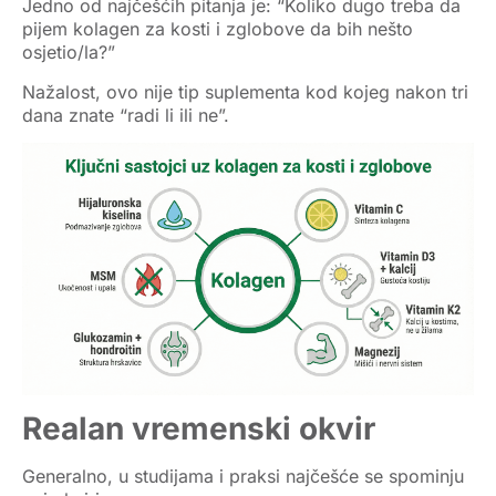
Jedno od najčešćih pitanja je: “Koliko dugo treba da
pijem
kolagen za kosti i zglobove
da bih nešto
osjetio/la?”
Nažalost, ovo nije tip suplementa kod kojeg nakon tri
dana znate “radi li ili ne”.
Realan vremenski okvir
Generalno, u studijama i praksi najčešće se spominju