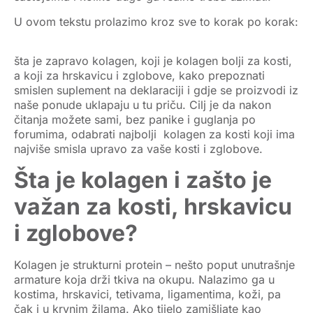
U ovom tekstu prolazimo kroz sve to korak po korak:
šta je zapravo kolagen, koji je kolagen bolji za kosti,
a koji za hrskavicu i zglobove, kako prepoznati
smislen suplement na deklaraciji i gdje se proizvodi iz
naše ponude uklapaju u tu priču. Cilj je da nakon
čitanja možete sami, bez panike i guglanja po
forumima, odabrati najbolji kolagen za kosti koji ima
najviše smisla upravo za vaše kosti i zglobove.
Šta je kolagen i zašto je
važan za kosti, hrskavicu
i zglobove?
Kolagen je
strukturni protein
– nešto poput unutrašnje
armature koja drži tkiva na okupu. Nalazimo ga u
kostima, hrskavici, tetivama, ligamentima, koži, pa
čak i u krvnim žilama. Ako tijelo zamišljate kao