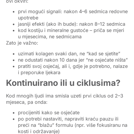
ovi okviri:
prvi mogući signali
: nakon 4–6 sedmica redovne
upotrebe
jasniji efekti (ako ih bude)
: nakon 8–12 sedmica
kod kostiju i mineralne gustoće – priča se mjeri
u
mjesecima
, ne sedmicama
Zato je važno:
uzimati kolagen
svaki dan
, ne “kad se sjetite”
ne odustati nakon 10 dana jer “ne osjećate ništa”
pratiti svoj osjećaj, ali i, gdje je potrebno, nalaze
i preporuke ljekara
Kontinuirano ili u ciklusima?
Kod mnogih ljudi ima smisla uzeti
prvi ciklus od 2–3
mjeseca
, pa onda:
procijeniti kako se osjećate
po potrebi nastaviti, napraviti kraću pauzu ili
preći na “blažu” formulu (npr. više fokusiranu na
kosti i održavanje)