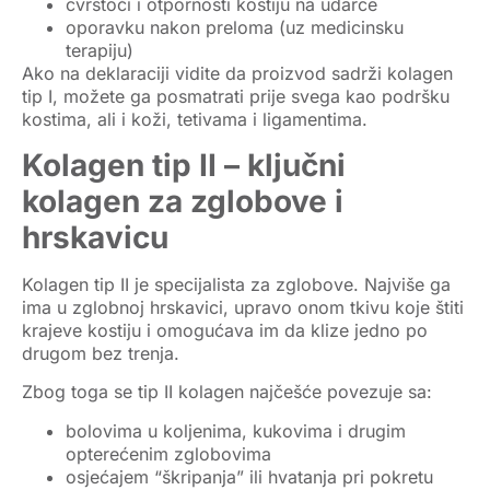
čvrstoći i otpornosti kostiju na udarce
oporavku nakon preloma (uz medicinsku
terapiju)
Ako na deklaraciji vidite da proizvod sadrži
kolagen
tip I
, možete ga posmatrati prije svega kao podršku
kostima
, ali i koži, tetivama i ligamentima.
Kolagen tip II – ključni
kolagen za zglobove i
hrskavicu
Kolagen tip II
je specijalista za zglobove. Najviše ga
ima u
zglobnoj hrskavici
, upravo onom tkivu koje štiti
krajeve kostiju i omogućava im da klize jedno po
drugom bez trenja.
Zbog toga se tip II kolagen najčešće povezuje sa:
bolovima u koljenima, kukovima i drugim
opterećenim zglobovima
osjećajem “škripanja” ili hvatanja pri pokretu