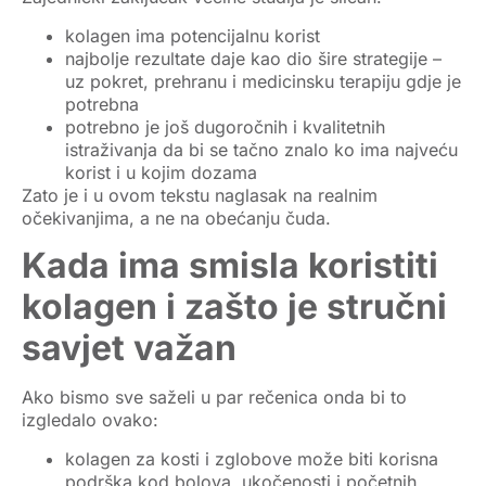
kolagen ima potencijalnu korist
najbolje rezultate daje kao dio
šire strategije
–
uz pokret, prehranu i medicinsku terapiju gdje je
potrebna
potrebno je još dugoročnih i kvalitetnih
istraživanja da bi se tačno znalo ko ima najveću
korist i u kojim dozama
Zato je i u ovom tekstu naglasak na realnim
očekivanjima, a ne na obećanju čuda.
Kada ima smisla koristiti
kolagen i zašto je stručni
savjet važan
Ako bismo sve saželi u par rečenica onda bi to
izgledalo ovako:
kolagen za kosti i zglobove
može biti korisna
podrška kod bolova, ukočenosti i početnih