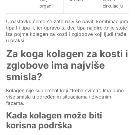
organi
cirkulaciju
U nastavku ćemo se zato najviše baviti kombinacijom
tipa I i tipa II
, jer upravo ta dva tipa najdirektnije stoje
iza pojma
kolagen za kosti i zglobove
koji ljudi traže
u praksi.
Za koga kolagen za kosti i
zglobove ima najviše
smisla?
Kolagen nije suplement koji “treba svima”. Ima puno
više smisla u određenim situacijama i životnim
fazama.
Kada kolagen može biti
korisna podrška