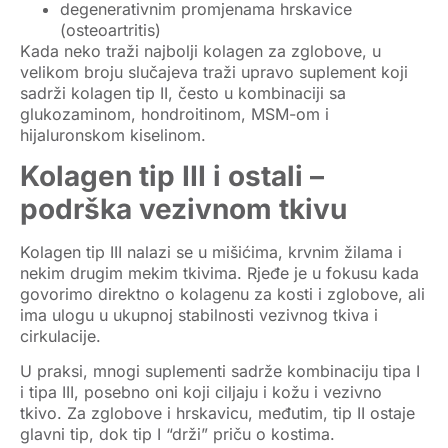
degenerativnim promjenama hrskavice
(osteoartritis)
Kada neko traži
najbolji kolagen za zglobove
, u
velikom broju slučajeva traži upravo suplement koji
sadrži
kolagen tip II
, često u kombinaciji sa
glukozaminom, hondroitinom, MSM-om i
hijaluronskom kiselinom.
Kolagen tip III i ostali –
podrška vezivnom tkivu
Kolagen tip III
nalazi se u mišićima, krvnim žilama i
nekim drugim mekim tkivima. Rjeđe je u fokusu kada
govorimo direktno o
kolagenu za kosti i zglobove
, ali
ima ulogu u ukupnoj stabilnosti vezivnog tkiva i
cirkulacije.
U praksi, mnogi suplementi sadrže
kombinaciju tipa I
i tipa III
, posebno oni koji ciljaju i kožu i vezivno
tkivo. Za zglobove i hrskavicu, međutim,
tip II ostaje
glavni tip
, dok tip I “drži” priču o kostima.