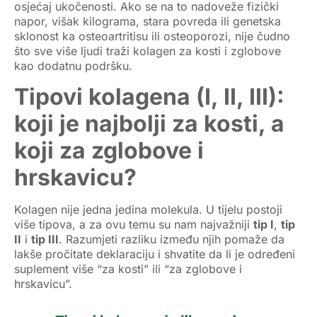
osjećaj ukočenosti. Ako se na to nadoveže fizički
napor, višak kilograma, stara povreda ili genetska
sklonost ka osteoartritisu ili osteoporozi, nije čudno
što sve više ljudi traži
kolagen za kosti i zglobove
kao dodatnu podršku.
Tipovi kolagena (I, II, III):
koji je najbolji za kosti, a
koji za zglobove i
hrskavicu?
Kolagen nije jedna jedina molekula. U tijelu postoji
više tipova, a za ovu temu su nam najvažniji
tip I
,
tip
II
i
tip III
. Razumjeti razliku između njih pomaže da
lakše pročitate deklaraciju i shvatite da li je određeni
suplement više “za kosti” ili “za zglobove i
hrskavicu”.