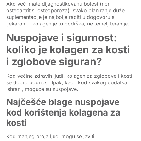
Ako već imate dijagnostikovanu bolest (npr.
osteoartritis, osteoporoza), svako planiranje duže
suplementacije je najbolje raditi
u dogovoru s
ljekarom
– kolagen je tu podrška, ne temelj terapije.
Nuspojave i sigurnost:
koliko je kolagen za kosti
i zglobove siguran?
Kod većine zdravih ljudi,
kolagen za zglobove i kosti
se dobro podnosi. Ipak, kao i kod svakog dodatka
ishrani, moguće su nuspojave.
Najčešće blage nuspojave
kod korištenja kolagena za
kosti
Kod manjeg broja ljudi mogu se javiti: