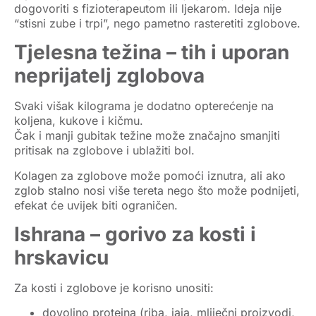
dogovoriti s fizioterapeutom ili ljekarom. Ideja nije
“stisni zube i trpi”, nego pametno rasteretiti zglobove.
Tjelesna težina – tih i uporan
neprijatelj zglobova
Svaki višak kilograma je dodatno opterećenje na
koljena, kukove i kičmu.
Čak i manji gubitak težine može značajno smanjiti
pritisak na zglobove i ublažiti bol.
Kolagen za zglobove može pomoći iznutra, ali ako
zglob stalno nosi više tereta nego što može podnijeti,
efekat će uvijek biti ograničen.
Ishrana – gorivo za kosti i
hrskavicu
Za kosti i zglobove je korisno unositi:
dovoljno
proteina
(riba, jaja, mliječni proizvodi,