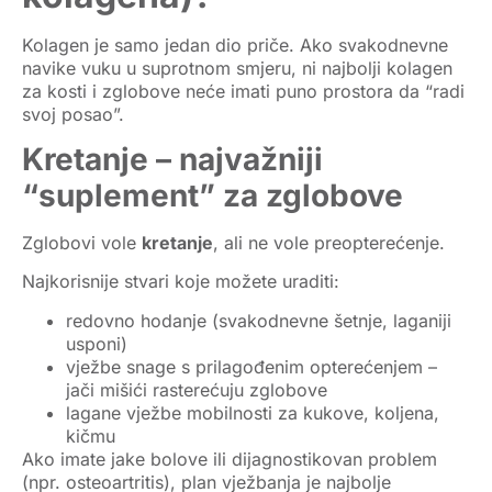
Kolagen je samo jedan dio priče. Ako svakodnevne
navike vuku u suprotnom smjeru, ni najbolji
kolagen
za kosti i zglobove
neće imati puno prostora da “radi
svoj posao”.
Kretanje – najvažniji
“suplement” za zglobove
Zglobovi vole
kretanje
, ali ne vole preopterećenje.
Najkorisnije stvari koje možete uraditi:
redovno
hodanje
(svakodnevne šetnje, laganiji
usponi)
vježbe snage
s prilagođenim opterećenjem –
jači mišići rasterećuju zglobove
lagane vježbe mobilnosti
za kukove, koljena,
kičmu
Ako imate jake bolove ili dijagnostikovan problem
(npr. osteoartritis), plan vježbanja je najbolje