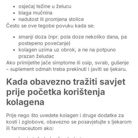
osjećaj težine u želucu
blaga mučnina
nadutost ili promjena stolice
Često se ove tegobe povuku kada se:
smanji doza (npr. pola doze nekoliko dana, pa
postepeno povećanje)
kolagen uzima uz obrok, a ne na potpuno
prazan želudac
Ako primijetite jače simptome ili osip, svrab, gušenje
– suplement odmah treba prekinuti i javiti se ljekaru.
Kada obavezno tražiti savjet
prije početka korištenja
kolagena
Prije nego što uvedete kolagen i druge dodatke za
kosti i zglobove, obavezno se posavjetujte s ljekarom
ili farmaceutom ako: