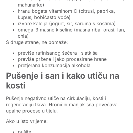
mahunarke)
hranu bogata
vitaminom C
(citrusi, paprika,
kupus, bobičasto voće)
izvore
kalcija
(jogurt, sir, sardina s kostima)
omega-3 masne kiseline
(masna riba, orasi, lan,
chia)
S druge strane, ne pomaže:
previše rafinisanog šećera i slatkiša
previše pržene i jako procesirane hrane
pretjerana konzumacija alkohola
Pušenje i san i kako utiču na
kosti
Pušenje negativno utiče na cirkulaciju, kosti i
regeneraciju tkiva. Hronični
manjak sna povećava
upalne procese u tijelu.
Ako u isto vrijeme:
pušite