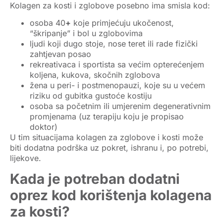
Kolagen za kosti i zglobove posebno ima smisla kod:
osoba
40
+
koje primjećuju ukočenost,
“škripanje” i bol u zglobovima
ljudi koji dugo stoje, nose teret ili rade fizički
zahtjevan posao
rekreativaca i sportista sa većim opterećenjem
koljena, kukova, skočnih zglobova
žena u
peri- i postmenopauzi
, koje su u većem
riziku od gubitka gustoće kostiju
osoba sa početnim ili umjerenim degenerativnim
promjenama (uz terapiju koju je propisao
doktor)
U tim situacijama
kolagen za zglobove i kosti
može
biti dodatna podrška uz pokret, ishranu i, po potrebi,
lijekove.
Kada je potreban dodatni
oprez kod korištenja kolagena
za kosti?