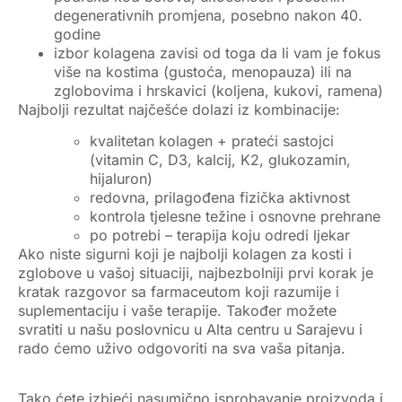
degenerativnih promjena, posebno nakon 40.
godine
izbor kolagena zavisi od toga da li vam je fokus
više na
kostima
(gustoća, menopauza) ili na
zglobovima i hrskavici
(koljena, kukovi, ramena)
Najbolji rezultat najčešće dolazi iz kombinacije:
kvalitetan kolagen + prateći sastojci
(vitamin C, D3, kalcij, K2, glukozamin,
hijaluron)
redovna, prilagođena fizička aktivnost
kontrola tjelesne težine i osnovne prehrane
po potrebi – terapija koju odredi ljekar
Ako niste sigurni koji je
najbolji kolagen za kosti i
zglobove
u vašoj situaciji, najbezbolniji prvi korak je
kratak razgovor sa farmaceutom koji razumije i
suplementaciju i vaše terapije. Također možete
svratiti u našu poslovnicu u Alta centru u Sarajevu i
rado ćemo uživo odgovoriti na sva vaša pitanja.
Tako ćete izbjeći nasumično isprobavanje proizvoda i