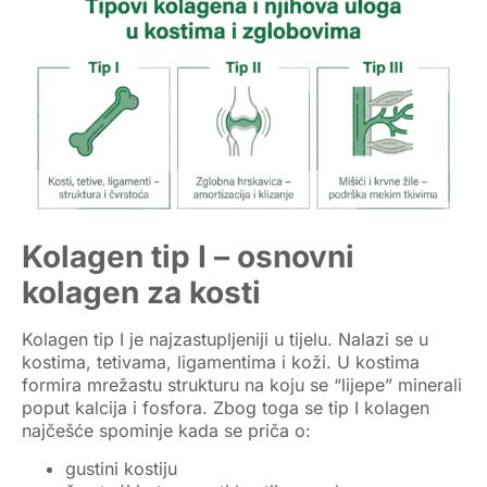
Kolagen tip I – osnovni
kolagen za kosti
Kolagen tip I
je najzastupljeniji u tijelu. Nalazi se u
kostima, tetivama, ligamentima i koži. U kostima
formira mrežastu strukturu na koju se “lijepe” minerali
poput kalcija i fosfora. Zbog toga se tip I kolagen
najčešće spominje kada se priča o:
gustini kostiju