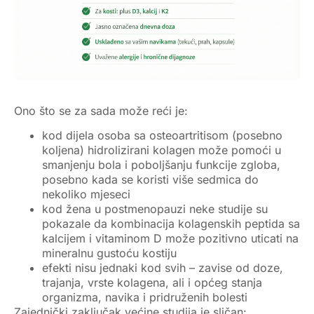
Ono što se za sada može reći je:
kod dijela osoba sa
osteoartritisom
(posebno
koljena) hidrolizirani kolagen može pomoći u
smanjenju bola i poboljšanju funkcije zgloba,
posebno kada se koristi
više sedmica do
nekoliko mjeseci
kod žena u
postmenopauzi
neke studije su
pokazale da kombinacija kolagenskih peptida sa
kalcijem i vitaminom D
može pozitivno uticati na
mineralnu gustoću kostiju
efekti nisu jednaki kod svih – zavise od doze,
trajanja, vrste kolagena, ali i općeg stanja
organizma, navika i pridruženih bolesti
Zajednički zaključak većine studija je sličan: