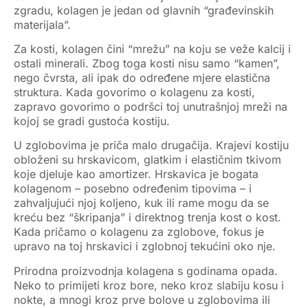
zgradu, kolagen je jedan od glavnih “građevinskih
materijala”.
Za
kosti
, kolagen čini “mrežu” na koju se veže kalcij i
ostali minerali. Zbog toga kosti nisu samo “kamen”,
nego čvrsta, ali ipak do određene mjere elastična
struktura. Kada govorimo o
kolagenu za kosti
,
zapravo govorimo o podršci toj unutrašnjoj mreži na
kojoj se gradi gustoća kostiju.
U
zglobovima
je priča malo drugačija. Krajevi kostiju
obloženi su
hrskavicom
, glatkim i elastičnim tkivom
koje djeluje kao amortizer. Hrskavica je bogata
kolagenom – posebno određenim tipovima – i
zahvaljujući njoj koljeno, kuk ili rame mogu da se
kreću bez “škripanja” i direktnog trenja kost o kost.
Kada pričamo o
kolagenu za zglobove
, fokus je
upravo na toj hrskavici i zglobnoj tekućini oko nje.
Prirodna proizvodnja kolagena s godinama opada.
Neko to primijeti kroz bore, neko kroz slabiju kosu i
nokte, a mnogi kroz prve
bolove u zglobovima
ili