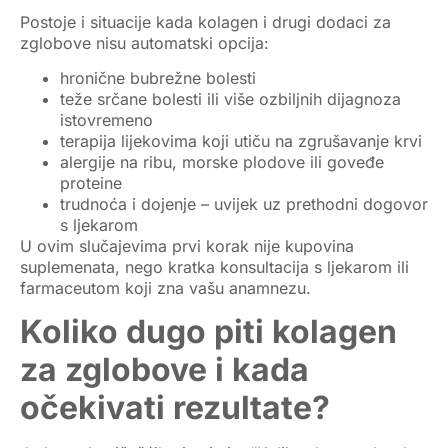
Postoje i situacije kada kolagen i drugi dodaci za
zglobove
nisu automatski opcija
:
hronične
bubrežne bolesti
teže
srčane bolesti
ili više ozbiljnih dijagnoza
istovremeno
terapija lijekovima koji utiču na zgrušavanje krvi
alergije na ribu, morske plodove ili goveđe
proteine
trudnoća i dojenje
– uvijek uz prethodni dogovor
s ljekarom
U ovim slučajevima prvi korak nije kupovina
suplemenata, nego kratka konsultacija s ljekarom ili
farmaceutom koji zna vašu anamnezu.
Koliko dugo piti kolagen
za zglobove i kada
očekivati rezultate?