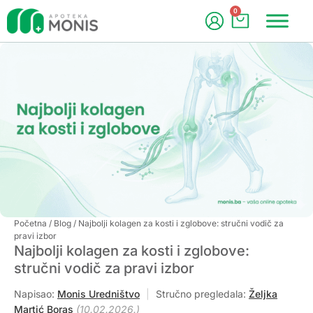
0
Početna
/
Blog
/ Najbolji kolagen za kosti i zglobove: stručni vodič za
pravi izbor
Najbolji kolagen za kosti i zglobove:
stručni vodič za pravi izbor
Napisao:
Monis Uredništvo
|
Stručno pregledala:
Željka
Martić Boras
(10.02.2026.)