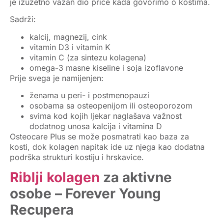
je izuzetno važan dio priče kada govorimo o
kostima
.
Sadrži:
kalcij, magnezij, cink
vitamin D3 i vitamin K
vitamin C (za sintezu kolagena)
omega-3 masne kiseline i soja izoflavone
Prije svega je namijenjen:
ženama u peri- i postmenopauzi
osobama sa osteopenijom ili osteoporozom
svima kod kojih ljekar naglašava važnost
dodatnog unosa kalcija i vitamina D
Osteocare Plus se može posmatrati kao
baza za
kosti
, dok kolagen napitak ide uz njega kao dodatna
podrška strukturi kostiju i hrskavice.
Riblji kolagen
za aktivne
osobe – Forever Young
Recupera