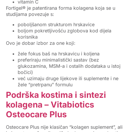
vitamin C
Fortigel® je patentirana forma kolagena koja se u
studijama povezuje s:
poboljšanom strukturom hrskavice
boljom pokretljivošću zglobova kod dijela
korisnika
Ovo je dobar izbor za one koji:
žele fokus baš na
hrskavicu i koljena
preferiraju minimalistički sastav (bez
glukozamina, MSM-a i ostalih dodataka u istoj
bočici)
već uzimaju druge lijekove ili suplemente i ne
žele “pretrpanu” formulu
Podrška kostima i sintezi
kolagena – Vitabiotics
Osteocare Plus
Osteocare Plus
nije klasičan “kolagen suplement”, ali