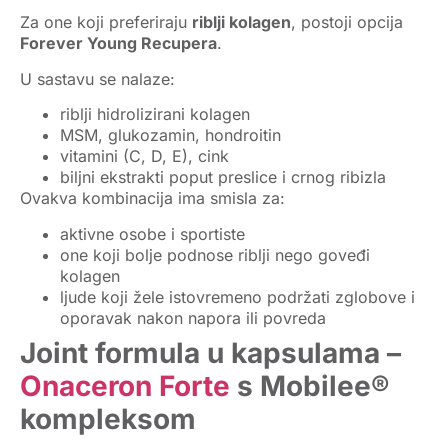
Za one koji preferiraju
riblji kolagen
, postoji opcija
Forever Young Recupera
.
U sastavu se nalaze:
riblji hidrolizirani kolagen
MSM, glukozamin, hondroitin
vitamini (C, D, E), cink
biljni ekstrakti poput preslice i crnog ribizla
Ovakva kombinacija ima smisla za:
aktivne osobe i sportiste
one koji bolje podnose riblji nego goveđi
kolagen
ljude koji žele istovremeno podržati zglobove i
oporavak nakon napora ili povreda
Joint formula u kapsulama –
Onaceron Forte
s Mobilee®
kompleksom