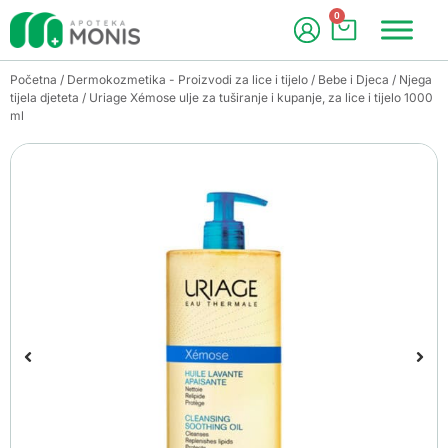
0
Početna
/
Dermokozmetika - Proizvodi za lice i tijelo
/
Bebe i Djeca
/
Njega
tijela djeteta
/ Uriage Xémose ulje za tuširanje i kupanje, za lice i tijelo 1000
ml