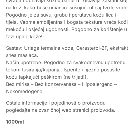
svraba i obnavlja kožnu barijeru i ostavlja zaštitni sloj
na koži kako bi se umanjio isušujući uticaj tvrde vode.
Pogodno je za suvu, grubu i perutavu kožu lica i
tijela. Veoma emolijentna i bogata tekstura vraća koži
mekoću i osjećaj ugodnosti. Pogodno za korištenje u
fazi upale kože!
Sastav: Uriage termalna voda, Cerasterol-2F, ekstrakt
shea maslaca.
Način upotrebe: Pogodno za svakodnevnu upotrebu
tokom tuširanja/kupanja. Isperite i nježno posušite
kožu tapkajući peškirom (ne trljati!).
Bez mirisa – Bez konzervanasa – Hipoalergeno –
Nekomedogeno
Ostale informacije i pojedinosti o proizvodu
pogledajte na zvaničnoj web stranici proizvoda.
1000ml