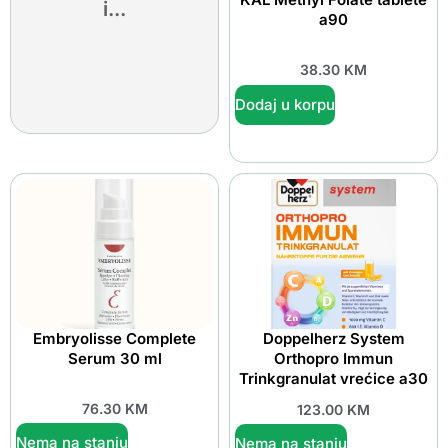
i...
a90
38.30
KM
Dodaj u korpu
Embryolisse Complete
Doppelherz System
Serum 30 ml
Orthopro Immun
Trinkgranulat vrećice a30
76.30
KM
123.00
KM
Nema na stanju
Nema na stanju