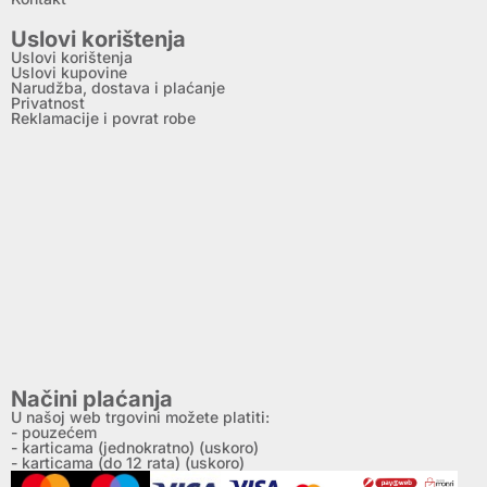
Uslovi korištenja
Uslovi korištenja
Uslovi kupovine
Narudžba, dostava i plaćanje
Privatnost
Reklamacije i povrat robe
Načini plaćanja
U našoj web trgovini možete platiti:
- pouzećem
- karticama (jednokratno) (uskoro)
- karticama (do 12 rata) (uskoro)