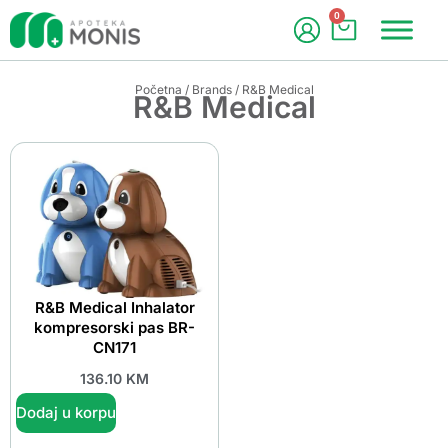
0
Početna
/
Brands
/ R&B Medical
R&B Medical
R&B Medical Inhalator
kompresorski pas BR-
CN171
136.10
KM
Dodaj u korpu