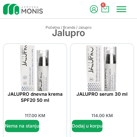
0
Početna
/
Brands
/ Jalupro
Jalupro
JALUPRO dnevna krema
JALUPRO serum 30 ml
SPF20 50 ml
117.00
KM
114.00
KM
Nema na stanju
Dodaj u korpu