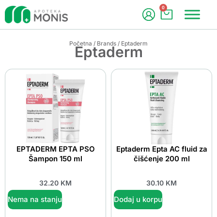
0
Početna
/
Brands
/ Eptaderm
Eptaderm
EPTADERM EPTA PSO
Eptaderm Epta AC fluid za
Šampon 150 ml
čišćenje 200 ml
32.20
KM
30.10
KM
Nema na stanju
Dodaj u korpu