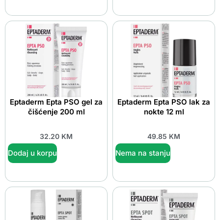
Eptaderm Epta PSO gel za
Eptaderm Epta PSO lak za
čišćenje 200 ml
nokte 12 ml
32.20
KM
49.85
KM
Dodaj u korpu
Nema na stanju