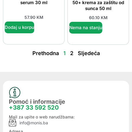
serum 30 ml
50+ krema za zaštitu od
sunca 50 ml
57.90
KM
60.10
KM
Dodaj u korpu
Nema na stanju
Prethodna
1
2
Sljedeća
Pomoć i informacije
+387 33 592 520
Mail za upite o web narudžbama:
info@monis.ba
Adresa