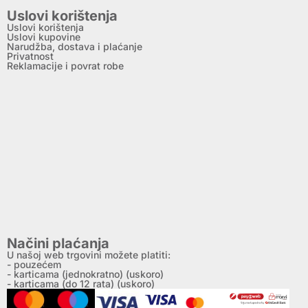
Uslovi korištenja
Uslovi korištenja
Uslovi kupovine
Narudžba, dostava i plaćanje
Privatnost
Reklamacije i povrat robe
Načini plaćanja
U našoj web trgovini možete platiti:
- pouzećem
- karticama (jednokratno) (uskoro)
- karticama (do 12 rata) (uskoro)