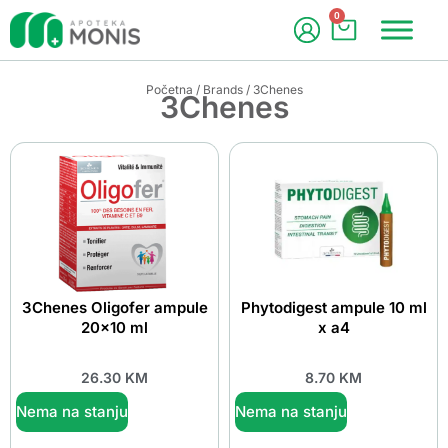
0
Početna
/
Brands
/ 3Chenes
3Chenes
3Chenes Oligofer ampule
Phytodigest ampule 10 ml
20×10 ml
x a4
26.30
KM
8.70
KM
Nema na stanju
Nema na stanju