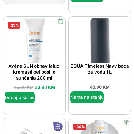
-25%
Avène SUN obnavljajući
EQUA Timeless Navy boca
kremasti gel poslije
za vodu 1 L
sunčanja 200 ml
48.90
KM
45.20
KM
33.90
KM
Nema na stanju
Dodaj u korpu
-30%