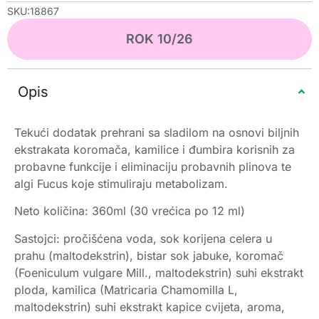
SKU:18867
ROK 10/26
Opis
Tekući dodatak prehrani sa sladilom na osnovi biljnih
ekstrakata koromača, kamilice i đumbira korisnih za
probavne funkcije i eliminaciju probavnih plinova te
algi Fucus koje stimuliraju metabolizam.
Neto količina: 360ml (30 vrećica po 12 ml)
Sastojci: pročišćena voda, sok korijena celera u
prahu (maltodekstrin), bistar sok jabuke, koromač
(Foeniculum vulgare Mill., maltodekstrin) suhi ekstrakt
ploda, kamilica (Matricaria Chamomilla L,
maltodekstrin) suhi ekstrakt kapice cvijeta, aroma,