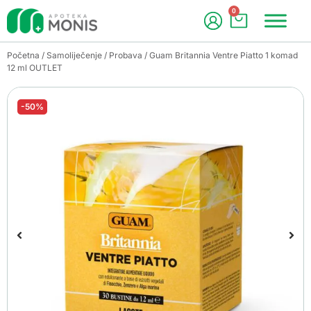
0
Početna
/
Samoliječenje
/
Probava
/ Guam Britannia Ventre Piatto 1 komad
12 ml OUTLET
-50%