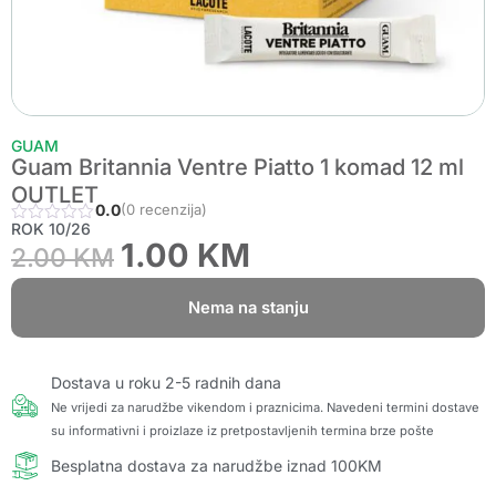
GUAM
Guam Britannia Ventre Piatto 1 komad 12 ml
OUTLET
0.0
(0 recenzija)
ROK 10/26
1.00
KM
2.00
KM
Nema na stanju
Dostava u roku 2-5 radnih dana
Ne vrijedi za narudžbe vikendom i praznicima. Navedeni termini dostave
su informativni i proizlaze iz pretpostavljenih termina brze pošte
Besplatna dostava za narudžbe iznad 100KM