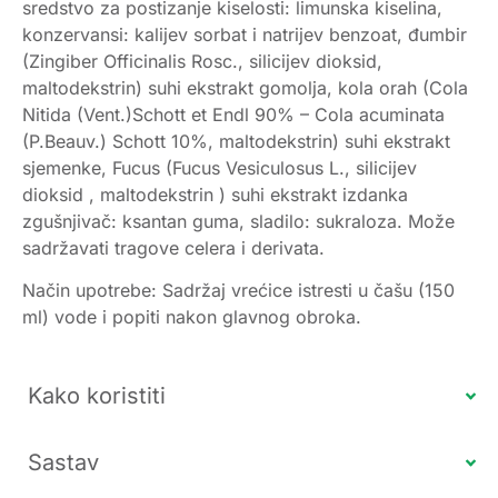
sredstvo za postizanje kiselosti: limunska kiselina,
konzervansi: kalijev sorbat i natrijev benzoat, đumbir
(Zingiber Officinalis Rosc., silicijev dioksid,
maltodekstrin) suhi ekstrakt gomolja, kola orah (Cola
Nitida (Vent.)Schott et Endl 90% – Cola acuminata
(P.Beauv.) Schott 10%, maltodekstrin) suhi ekstrakt
sjemenke, Fucus (Fucus Vesiculosus L., silicijev
dioksid , maltodekstrin ) suhi ekstrakt izdanka
zgušnjivač: ksantan guma, sladilo: sukraloza. Može
sadržavati tragove celera i derivata.
Način upotrebe: Sadržaj vrećice istresti u čašu (150
ml) vode i popiti nakon glavnog obroka.
Kako koristiti
Sastav